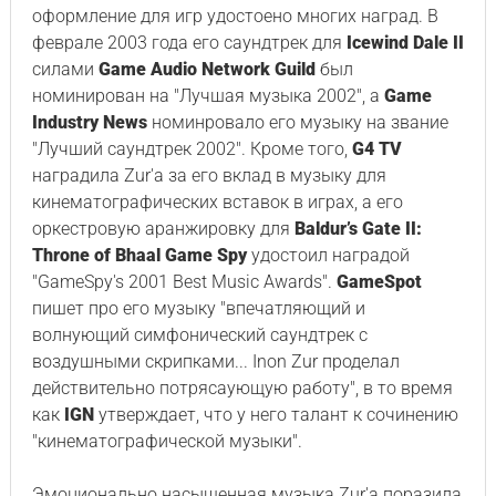
оформление для игр удостоено многих наград. В
феврале 2003 года его саундтрек для
Icewind Dale II
силами
Game Audio Network Guild
был
номинирован на "Лучшая музыка 2002", а
Game
Industry News
номинровало его музыку на звание
"Лучший саундтрек 2002". Кроме того,
G4 TV
наградила Zur'а за его вклад в музыку для
кинематографических вставок в играх, а его
оркестровую аранжировку для
Baldur’s Gate II:
Throne of Bhaal
Game Spy
удостоил наградой
"GameSpy's 2001 Best Music Awards".
GameSpot
пишет про его музыку "впечатляющий и
волнующий симфонический саундтрек с
воздушными скрипками... Inon Zur проделал
действительно потрясаующую работу", в то время
как
IGN
утверждает, что у него талант к сочинению
"кинематографической музыки".
Эмоционально насыщенная музыка Zur'а поразила