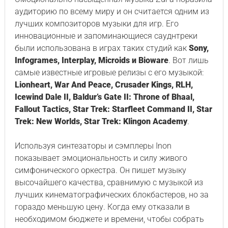
аудиторию по всему миру и он считается одним из
лучших композиторов музыки для игр. Его
инновационные и запоминающиеся сауднтреки
были использована в играх таких студий как
Sony,
Infogrames, Interplay, Microids и Bioware
. Вот лишь
самые известные игровые релизы с его музыкой:
Lionheart, War And Peace, Crusader Kings, RLH,
Icewind Dale II, Baldur’s Gate II: Throne of Bhaal,
Fallout Tactics, Star Trek: Starfleet Command II, Star
Trek: New Worlds, Star Trek: Klingon Academy
.
Используя синтезаторы и сэмплеры Inon
показывает эмоциональность и силу живого
симфонического оркестра. Он пишет музыку
высочайшего качества, сравнимую с музыкой из
лучших кинематографических блокбастеров, но за
гораздо меньшую цену. Когда ему отказали в
необходимом бюджете и времени, чтобы собрать