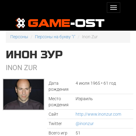
Персоны
Персоны на букву "I"
Inon Zur
ИНОН ЗУР
INON ZUR
Дата
4 июля 1965 • 61 год
рождения
Место
Израиль
рождения
Сайт
http://www.inonzur.com
Twitter
@inonzur
Всего игр
51