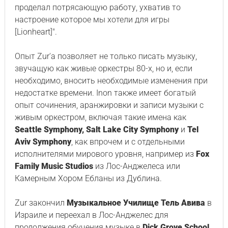
проделал потрясающую работу, ухватив то
настроение которое мы хотели для игры
[Lionheart]".
Опыт Zur'а позволяет не только писать музыку,
звучащую как живые оркестры 80-х, но и, если
необходимо, вносить необходимые изменения при
недостатке времени. Inon также имеет богатый
опыт сочинения, аранжировки и записи музыки с
живым оркестром, включая такие имена как
Seattle Symphony, Salt Lake City Symphony
и
Tel
Aviv Symphony
, как впрочем и с отдельными
исполнителями мирового уровня, например из
Fox
Family Music Studios
из Лос-Анджелеса или
Камерным Хором Ебланы из Дублина.
Zur закончил
Музыкальное Училище Тель Авива
в
Израиле и переехал в Лос-Анджелес для
продолжения обучения музыке в
Dick Grove School