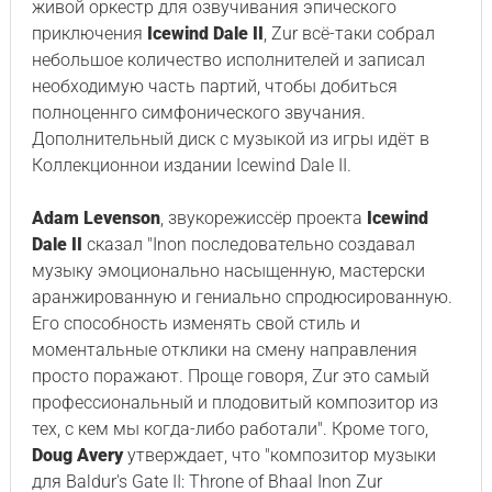
живой оркестр для озвучивания эпического
приключения
Icewind Dale II
, Zur всё-таки собрал
небольшое количество исполнителей и записал
необходимую часть партий, чтобы добиться
полноценнго симфонического звучания.
Дополнительный диск с музыкой из игры идёт в
Коллекционнои издании Icewind Dale II.
Adam Levenson
, звукорежиссёр проекта
Icewind
Dale II
сказал "Inon последовательно создавал
музыку эмоционально насыщенную, мастерски
аранжированную и гениально спродюсированную.
Его способность изменять свой стиль и
моментальные отклики на смену направления
просто поражают. Проще говоря, Zur это самый
профессиональный и плодовитый композитор из
тех, с кем мы когда-либо работали". Кроме того,
Doug Avery
утверждает, что "композитор музыки
для Baldur's Gate II: Throne of Bhaal Inon Zur