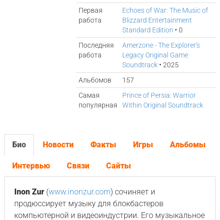
Первая
Echoes of War: The Music of
работа
Blizzard Entertainment
Standard Edition
• 0
Последняя
Amerzone - The Explorer's
работа
Legacy Original Game
Soundtrack
• 2025
Альбомов
157
Самая
Prince of Persia: Warrior
популярная
Within Original Soundtrack
Био
Новости
Факты
Игры
Альбомы
Интервью
Связи
Сайты
Inon Zur
(
www.inonzur.com
) сочиняет и
продюссирует музыку для блокбастеров
компьютерной и видеоиндустрии. Его музыкальное