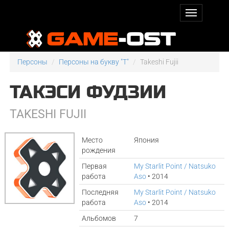
Персоны
Персоны на букву "T"
Takeshi Fujii
ТАКЭСИ ФУДЗИИ
TAKESHI FUJII
Место
Япония
рождения
Первая
My Starlit Point / Natsuko
работа
Aso
• 2014
Последняя
My Starlit Point / Natsuko
работа
Aso
• 2014
Альбомов
7