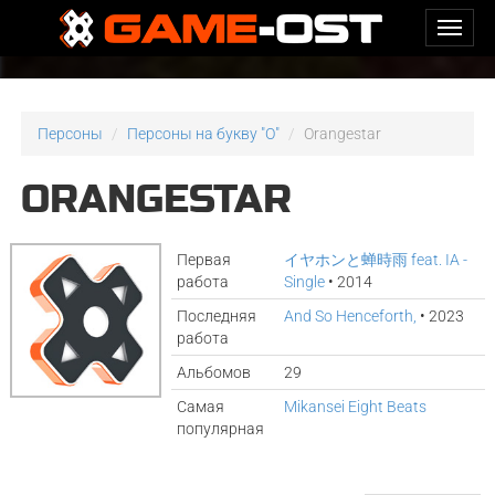
Персоны
Персоны на букву "O"
Orangestar
ORANGESTAR
Первая
イヤホンと蝉時雨 feat. IA -
работа
Single
• 2014
Последняя
And So Henceforth,
• 2023
работа
Альбомов
29
Самая
Mikansei Eight Beats
популярная