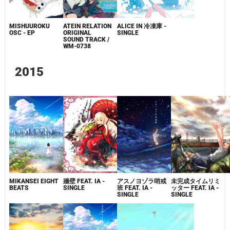
MISHUUROKU
ATEIN RELATION
ALICE IN 冷凍庫 -
OSC - EP
ORIGINAL
SINGLE
SOUND TRACK /
WM-0738
2015
MIKANSEI EIGHT
牆壁 FEAT. IA -
アスノヨゾラ哨戒
未完成タイムリミ
BEATS
SINGLE
班 FEAT. IA -
ッター FEAT. IA -
SINGLE
SINGLE