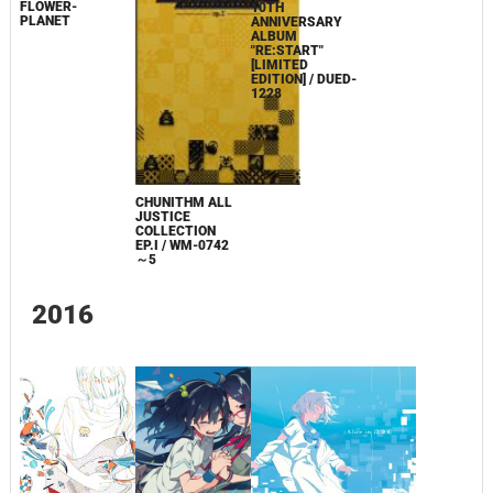
FLOWER-
10TH
PLANET
ANNIVERSARY
ALBUM
"RE:START"
[LIMITED
EDITION] / DUED-
1228
CHUNITHM ALL
JUSTICE
COLLECTION
EP.I / WM-0742
～5
2016