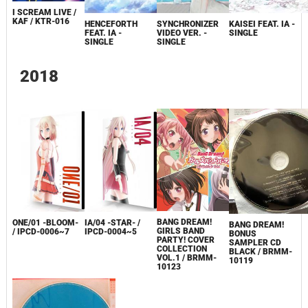
I SCREAM LIVE /
KAF / KTR-016
HENCEFORTH
SYNCHRONIZER
KAISEI FEAT. IA -
FEAT. IA -
VIDEO VER. -
SINGLE
SINGLE
SINGLE
2018
BANG DREAM!
ONE/01 -BLOOM-
IA/04 -STAR- /
BANG DREAM!
GIRLS BAND
/ IPCD-0006~7
IPCD-0004~5
BONUS
PARTY! COVER
SAMPLER CD
COLLECTION
BLACK / BRMM-
VOL.1 / BRMM-
10119
10123