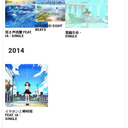
MIKANSEI EIGHT
BEATS
雨き声残響 FEAT.
濫觴生命 -
IA - SINGLE
SINGLE
2014
イヤホンと蝉時雨
FEAT. IA -
SINGLE