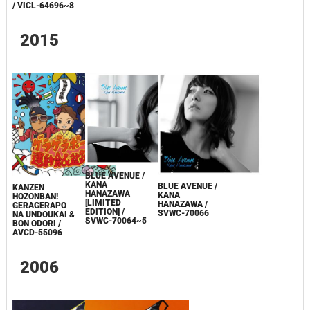
/ VICL-64696~8
2015
BLUE AVENUE /
KANA
BLUE AVENUE /
KANZEN
HANAZAWA
KANA
HOZONBAN!
[LIMITED
HANAZAWA /
GERAGERAPO
EDITION] /
SVWC-70066
NA UNDOUKAI &
SVWC-70064~5
BON ODORI /
AVCD-55096
2006