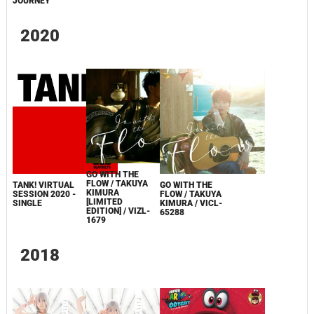
JOURNEY
2020
GO WITH THE
FLOW / TAKUYA
GO WITH THE
TANK! VIRTUAL
KIMURA
FLOW / TAKUYA
SESSION 2020 -
[LIMITED
KIMURA / VICL-
SINGLE
EDITION] / VIZL-
65288
1679
2018