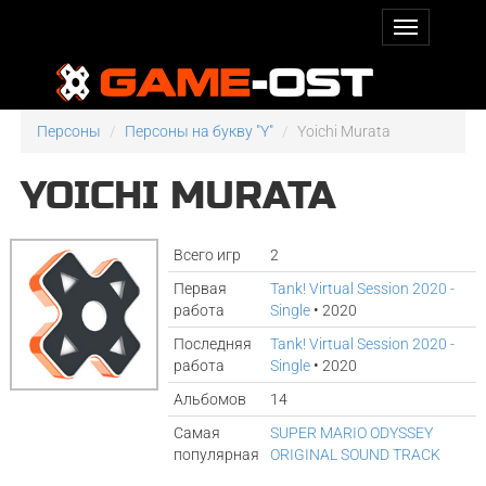
Персоны
Персоны на букву "Y"
Yoichi Murata
YOICHI MURATA
Всего игр
2
Первая
Tank! Virtual Session 2020 -
работа
Single
• 2020
Последняя
Tank! Virtual Session 2020 -
работа
Single
• 2020
Альбомов
14
Самая
SUPER MARIO ODYSSEY
популярная
ORIGINAL SOUND TRACK