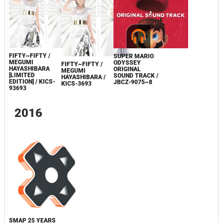
FIFTY~FIFTY /
SUPER MARIO
MEGUMI
ODYSSEY
FIFTY~FIFTY /
HAYASHIBARA
ORIGINAL
MEGUMI
[LIMITED
SOUND TRACK /
HAYASHIBARA /
EDITION] / KICS-
JBCZ-9075~8
KICS-3693
93693
2016
SMAP 25 YEARS