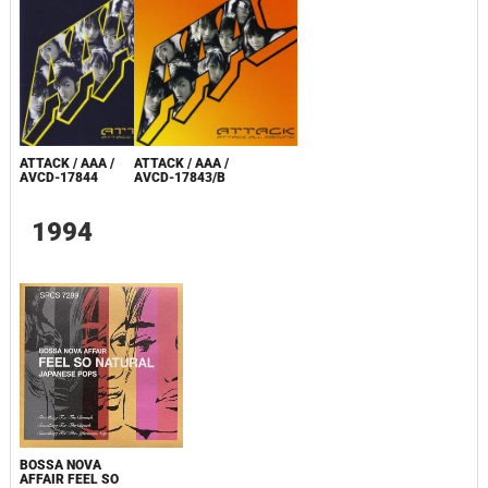
ATTACK / AAA /
ATTACK / AAA /
AVCD-17844
AVCD-17843/B
1994
BOSSA NOVA
AFFAIR FEEL SO