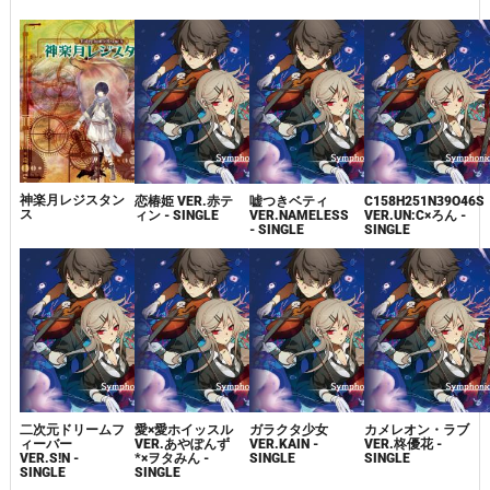
神楽月レジスタン
恋椿姫 VER.赤テ
嘘つきベティ
C158H251N39O46S
ス
ィン - SINGLE
VER.NAMELESS
VER.UN:C×ろん -
- SINGLE
SINGLE
二次元ドリームフ
愛×愛ホイッスル
ガラクタ少女
カメレオン・ラブ
ィーバー
VER.あやぽんず
VER.KAIN -
VER.柊優花 -
VER.S!N -
*×ヲタみん -
SINGLE
SINGLE
SINGLE
SINGLE