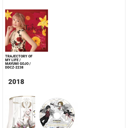
TRAJECTORY OF
MY LIFE /
MAYUMI GOJO /
DDCZ-2238
2018