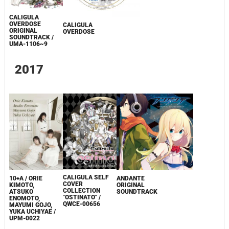
CALIGULA
OVERDOSE
CALIGULA
ORIGINAL
OVERDOSE
SOUNDTRACK /
UMA-1106~9
2017
CALIGULA SELF
10+Α / ORIE
ANDANTE
COVER
KIMOTO,
ORIGINAL
COLLECTION
ATSUKO
SOUNDTRACK
"OSTINATO" /
ENOMOTO,
QWCE-00656
MAYUMI GOJO,
YUKA UCHIYAE /
UPM-0022