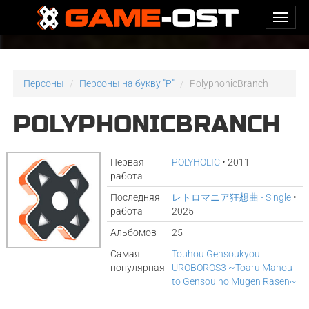
Персоны
Персоны на букву "P"
PolyphonicBranch
POLYPHONICBRANCH
Первая
POLYHOLIC
• 2011
работа
Последняя
レトロマニア狂想曲 - Single
•
работа
2025
Альбомов
25
Самая
Touhou Gensoukyou
популярная
UROBOROS3 ~Toaru Mahou
to Gensou no Mugen Rasen~