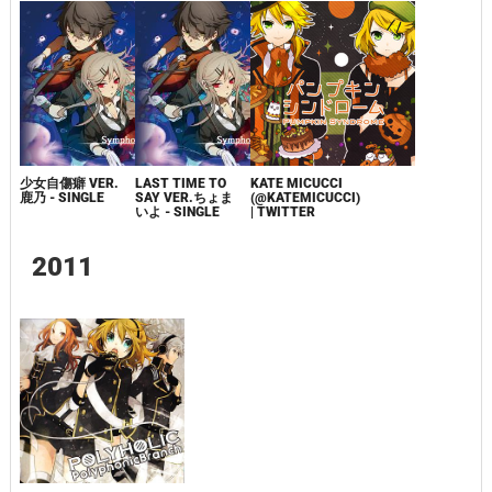
少女自傷癖 VER.
LAST TIME TO
KATE MICUCCI
鹿乃 - SINGLE
SAY VER.ちょま
(@KATEMICUCCI)
いよ - SINGLE
| TWITTER
2011