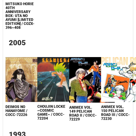
MITSUKO HORIE
40TH
ANNIVERSARY
BOX: UTA NO
AYUMI [LIMITED
EDITION] / COZX-
396~408
2005
CHOUJIN LOCKE
DEIMOS NO
ANIMEX VOL.
ANIMEX VOL.
~COSMIC
HANAYOME /
150 PELICAN
149 PELICAN
GAME~ / COCC-
COCC-72226
ROAD III / COCC-
ROAD II / COCC-
72204
72230
72229
1993