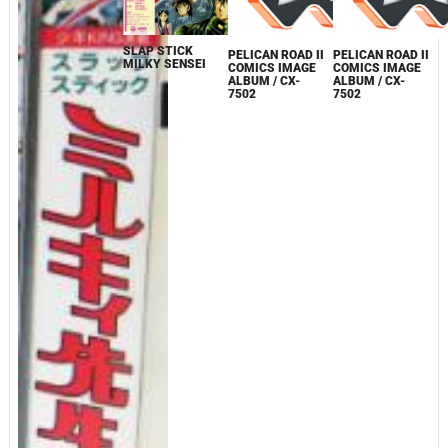
SLAP STICK
PELICAN ROAD II
PELICAN ROAD II
MILKY SENSEI
COMICS IMAGE
COMICS IMAGE
ALBUM / CX-
ALBUM / CX-
7502
7502