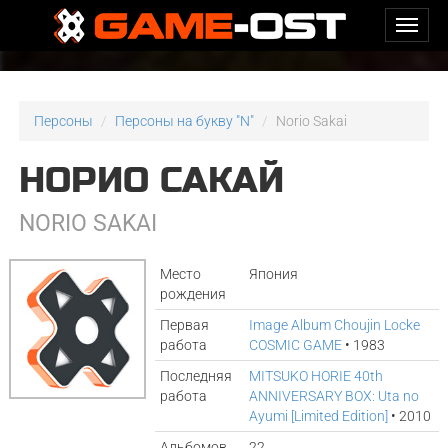
Персоны
Персоны на букву "N"
Norio Sakai
НОРИО САКАЙ
NORIO SAKAI
Место
Япония
рождения
Первая
Image Album Choujin Locke
работа
COSMIC GAME
• 1983
Последняя
MITSUKO HORIE 40th
работа
ANNIVERSARY BOX: Uta no
Ayumi [Limited Edition]
• 2010
Альбомов
22