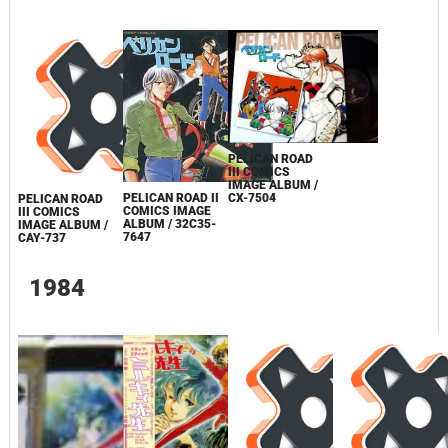
PELICAN ROAD
III COMICS
IMAGE ALBUM /
CX-7504
PELICAN ROAD II
PELICAN ROAD
COMICS IMAGE
III COMICS
ALBUM / 32C35-
IMAGE ALBUM /
7647
CAY-737
1984