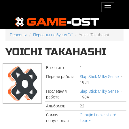
Персоны
Персоны на букву "Y"
Yoichi Takahashi
YOICHI TAKAHASHI
Всего игр
1
Первая работа
Slap Stick Milky Sensei
•
1984
Последняя
Slap Stick Milky Sensei
•
работа
1984
Альбомов
22
Самая
Choujin Locke ~Lord
популярная
Leon~