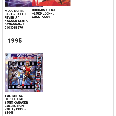
CHOUJIN LOCKE
MOJO SUPER
~LORD LEON~ /
BEST ~BATTLE
COCC-72203
FEVER J /
KAGAKU SENTAI
DYNAMAN~ /
COCX-33279
1995
TOEI METAL
HERO THEME
SONG KARAOKE
COLLECTION
VOL.1 / COCC-
13043