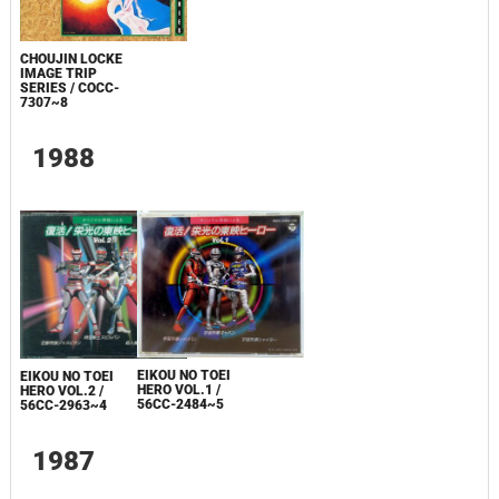
CHOUJIN LOCKE
IMAGE TRIP
SERIES / COCC-
7307~8
1988
EIKOU NO TOEI
EIKOU NO TOEI
HERO VOL.1 /
HERO VOL.2 /
56CC-2484~5
56CC-2963~4
1987