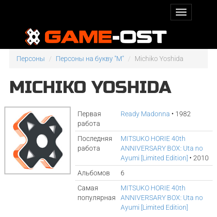
Персоны
Персоны на букву "M"
Michiko Yoshida
MICHIKO YOSHIDA
Первая
Ready Madonna
• 1982
работа
Последняя
MITSUKO HORIE 40th
работа
ANNIVERSARY BOX: Uta no
Ayumi [Limited Edition]
• 2010
Альбомов
6
Самая
MITSUKO HORIE 40th
популярная
ANNIVERSARY BOX: Uta no
Ayumi [Limited Edition]