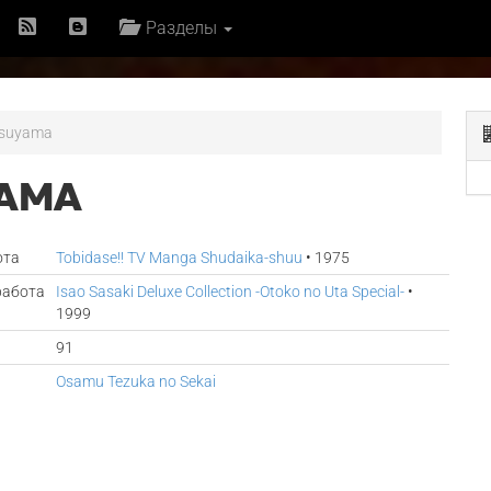
Разделы
tsuyama
YAMA
ота
Tobidase!! TV Manga Shudaika-shuu
• 1975
работа
Isao Sasaki Deluxe Collection -Otoko no Uta Special-
•
1999
91
Osamu Tezuka no Sekai