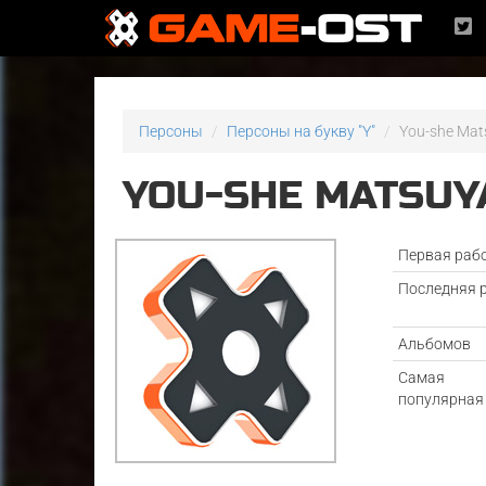
Персоны
Персоны на букву "Y"
You-she Ma
YOU-SHE MATSU
Первая раб
Последняя 
Альбомов
Самая
популярная