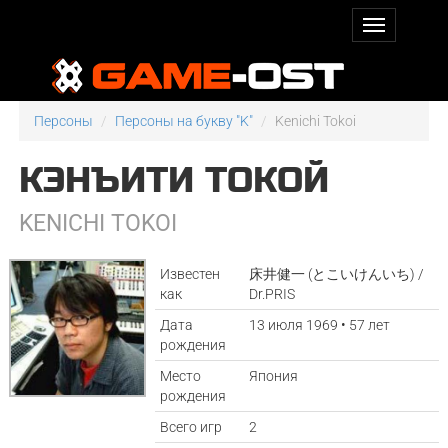
Персоны
Персоны на букву "K"
Kenichi Tokoi
КЭНЪИТИ ТОКОЙ
KENICHI TOKOI
Известен
床井健一 (とこいけんいち) /
как
Dr.PRIS
Дата
13 июля 1969 • 57 лет
рождения
Место
Япония
рождения
Всего игр
2