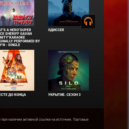
T'S A HERO"SUPER
ОДИССЕЯ
CE SHERIFF GAVAN
INITY"KARAOKE
GINALLY PERFORMED BY
Y'N - SINGLE
СТЕ ДО КОНЦА
УКРЫТИЕ. СЕЗОН 3
ко при наличии активной ссылки на источник. Торговые