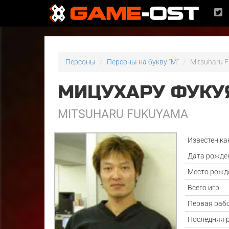
Персоны
Персоны на букву "M"
Mitsuharu 
МИЦУХАРУ ФУКУ
MITSUHARU FUKUYAMA
Известен ка
Дата рожде
Место рожд
Всего игр
Первая раб
Последняя 