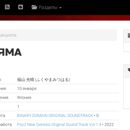
Разделы
Fukuyama
ЯМА
к
福山 光晴 (ふくやまみつはる)
ния
10 января
ения
Япония
1
ота
BINARY DOMAIN ORIGINAL SOUNDTRACK
• 0
работа
Pso2 New Genesis Original Sound Track Vol.1 4
• 2022