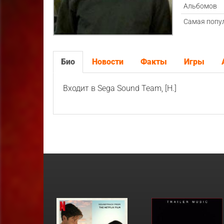
Альбомов
Самая попу
Био
Новости
Факты
Игры
Входит в Sega Sound Team, [H.]