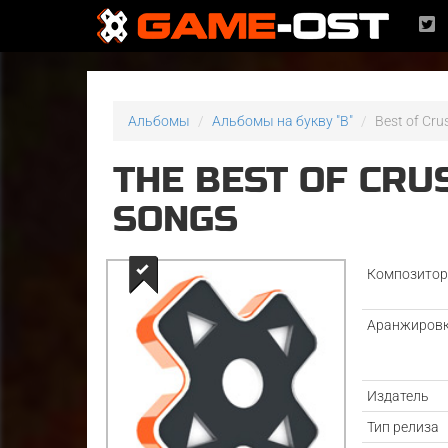
Альбомы
Альбомы на букву "B"
Best of Cru
THE BEST OF CRU
SONGS
Композито
Аранжиров
Издатель
Тип релиза