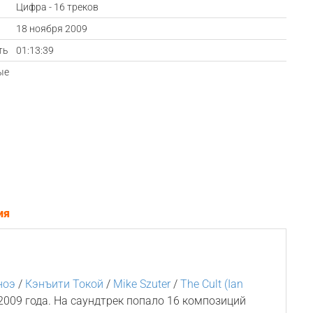
Цифра - 16 треков
а
18 ноября 2009
ть
01:13:39
ые
ия
ноэ
/
Кэнъити Токой
/
Mike Szuter
/
The Cult (Ian
009 года. На саундтрек попало 16 композиций