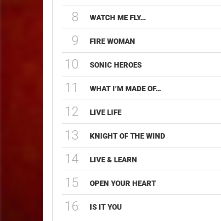
8
WATCH ME FLY…
9
FIRE WOMAN
10
SONIC HEROES
11
WHAT I’M MADE OF…
12
LIVE LIFE
13
KNIGHT OF THE WIND
14
LIVE & LEARN
15
OPEN YOUR HEART
16
IS IT YOU