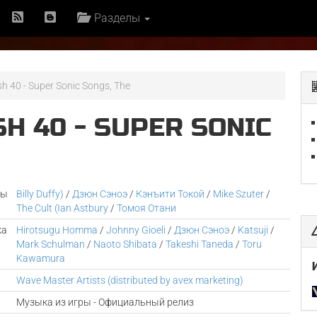
Разделы
sh 40 - Super Sonic Songs, The
SH 40 - SUPER SONIC
ры
Billy Duffy)
/
Дзюн Сэноэ
/
Кэнъити Токой
/
Mike Szuter
/
The Cult (Ian Astbury
/
Томоя Отани
ка
Hirotsugu Homma
/
Johnny Gioeli
/
Дзюн Сэноэ
/
Katsuji
/
Mark Schulman
/
Naoto Shibata
/
Takeshi Taneda
/
Toru
Kawamura
Wave Master Artists (distributed by avex marketing)
Музыка из игры - Официальный релиз