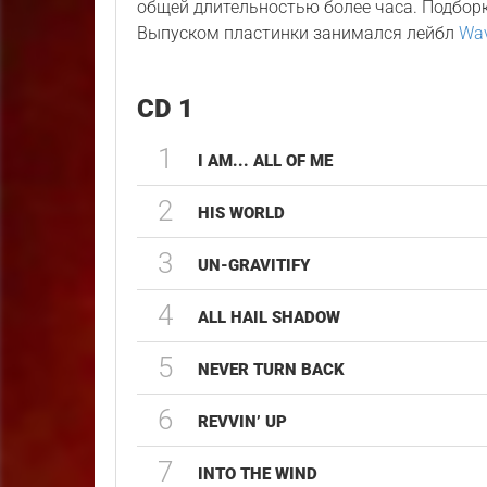
общей длительностью более часа. Подбор
Выпуском пластинки занимался лейбл
Wav
CD 1
1
I AM... ALL OF ME
2
HIS WORLD
3
UN-GRAVITIFY
4
ALL HAIL SHADOW
5
NEVER TURN BACK
6
REVVIN’ UP
7
INTO THE WIND