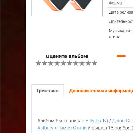
Формат
Дата релиз
Длительнос
Музыкальн
стили
—
Оцените альбом!
Трек-лист
Дополнительная информац
Альбом был написан
Billy Duffy)
/
Дзюн Сэ
Astbury
/
Томоя Отани
и вышел 18 ноября 2