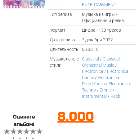
ENTERTAINMENT
Тип релиза
Музыка из игры -
Официальный релиз
Формат
Цифра - 150 треков
Дата релиза
7 декабря 2022
Длительность
06:38:10
Музыкальные
Classical
/
Classical:
стили
Orchestral Music
/
Electronica
/
Electronica:
Dance
/
Electronica:
Drum'n'bass
/
Electronica:
Techno
/
Ethnic
/
Instrumental
/
Rock
8.000
Оцените
альбом!
1