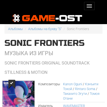
Альбомы
Альбомы на букву "S"
Sonic Frontiers
SONIC FRONTIERS
МУЗЫКА ИЗ ИГРЫ
SONIC FRONTIERS ORIGINAL SOUNDTRACK
STILLNESS & MOTION
Композиторы
Kanon Oguni
/
Кэнъити
Токой
/
Rintaro Soma
/
Такахито Эгути
/
Томоя
Отани
Издатель
WAVEMASTER