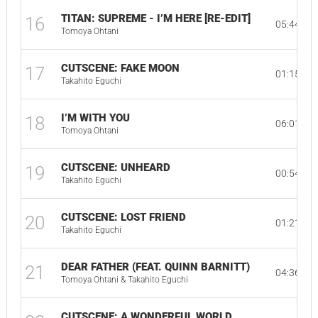
TITAN: SUPREME - I’M HERE [RE-EDIT]
16
05:44
Tomoya Ohtani
CUTSCENE: FAKE MOON
17
01:15
Takahito Eguchi
I’M WITH YOU
18
06:01
Tomoya Ohtani
CUTSCENE: UNHEARD
19
00:54
Takahito Eguchi
CUTSCENE: LOST FRIEND
20
01:21
Takahito Eguchi
DEAR FATHER (FEAT. QUINN BARNITT)
21
04:36
Tomoya Ohtani & Takahito Eguchi
CUTSCENE: A WONDERFUL WORLD