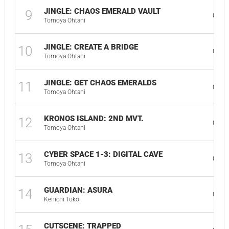
JINGLE: CHAOS EMERALD VAULT
9
00:2
Tomoya Ohtani
JINGLE: CREATE A BRIDGE
10
00:3
Tomoya Ohtani
JINGLE: GET CHAOS EMERALDS
11
00:2
Tomoya Ohtani
KRONOS ISLAND: 2ND MVT.
12
06:0
Tomoya Ohtani
CYBER SPACE 1-3: DIGITAL CAVE
13
02:4
Tomoya Ohtani
GUARDIAN: ASURA
14
05:4
Kenichi Tokoi
CUTSCENE: TRAPPED