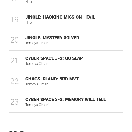
Hiro
JINGLE: HACKING MISSION - FAIL
19
00:
Hiro
JINGLE: MYSTERY SOLVED
20
00:
Tomoya Ohtani
CYBER SPACE 3-2: GO SLAP
21
03:
Tomoya Ohtani
CHAOS ISLAND: 3RD MVT.
22
06:
Tomoya Ohtani
CYBER SPACE 3-3: MEMORY WILL TELL
23
02:
Tomoya Ohtani