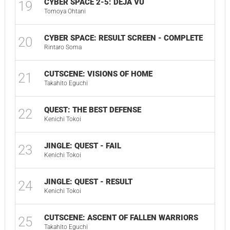
CYBER SPACE 2-5: DÉJÀ VU
19
Tomoya Ohtani
CYBER SPACE: RESULT SCREEN - COMPLETE
20
Rintaro Soma
CUTSCENE: VISIONS OF HOME
21
Takahito Eguchi
QUEST: THE BEST DEFENSE
22
Kenichi Tokoi
JINGLE: QUEST - FAIL
23
Kenichi Tokoi
JINGLE: QUEST - RESULT
24
Kenichi Tokoi
CUTSCENE: ASCENT OF FALLEN WARRIORS
25
Takahito Eguchi