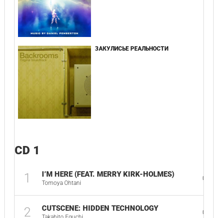
ЗАКУЛИСЬЕ РЕАЛЬНОСТИ
CD 1
I’M HERE (FEAT. MERRY KIRK-HOLMES)
1
04:0
Tomoya Ohtani
CUTSCENE: HIDDEN TECHNOLOGY
2
01:5
Takahito Eguchi