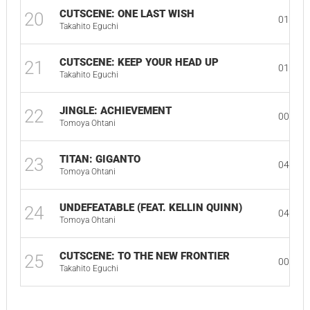
CUTSCENE: ONE LAST WISH
20
01:14
Takahito Eguchi
CUTSCENE: KEEP YOUR HEAD UP
21
01:09
Takahito Eguchi
JINGLE: ACHIEVEMENT
22
00:17
Tomoya Ohtani
TITAN: GIGANTO
23
04:10
Tomoya Ohtani
UNDEFEATABLE (FEAT. KELLIN QUINN)
24
04:25
Tomoya Ohtani
CUTSCENE: TO THE NEW FRONTIER
25
00:27
Takahito Eguchi