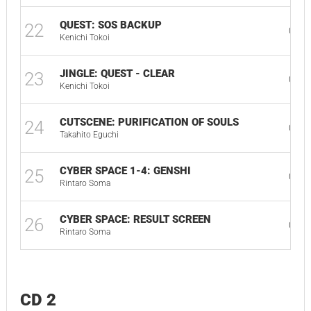
QUEST: SOS BACKUP
22
02:5
Kenichi Tokoi
JINGLE: QUEST - CLEAR
23
00:0
Kenichi Tokoi
CUTSCENE: PURIFICATION OF SOULS
24
01:4
Takahito Eguchi
CYBER SPACE 1-4: GENSHI
25
03:1
Rintaro Soma
CYBER SPACE: RESULT SCREEN
26
02:2
Rintaro Soma
CD 2