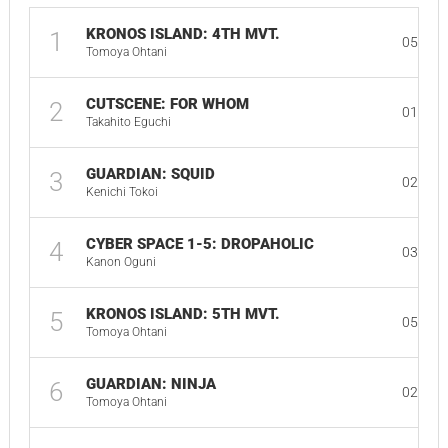
KRONOS ISLAND: 4TH MVT.
1
05:29
Tomoya Ohtani
CUTSCENE: FOR WHOM
2
01:01
Takahito Eguchi
GUARDIAN: SQUID
3
02:57
Kenichi Tokoi
CYBER SPACE 1-5: DROPAHOLIC
4
03:00
Kanon Oguni
KRONOS ISLAND: 5TH MVT.
5
05:13
Tomoya Ohtani
GUARDIAN: NINJA
6
02:54
Tomoya Ohtani