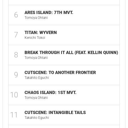
ARES ISLAND: 7TH MVT.
6
05:
Tomoya Ohtani
TITAN: WYVERN
7
03:
Kenichi Tokoi
BREAK THROUGH IT ALL (FEAT. KELLIN QUINN)
8
04:
Tomoya Ohtani
CUTSCENE: TO ANOTHER FRONTIER
9
00:
Takahito Eguchi
CHAOS ISLAND: 1ST MVT.
10
04:
Tomoya Ohtani
CUTSCENE: INTANGIBLE TAILS
11
01:
Takahito Eguchi