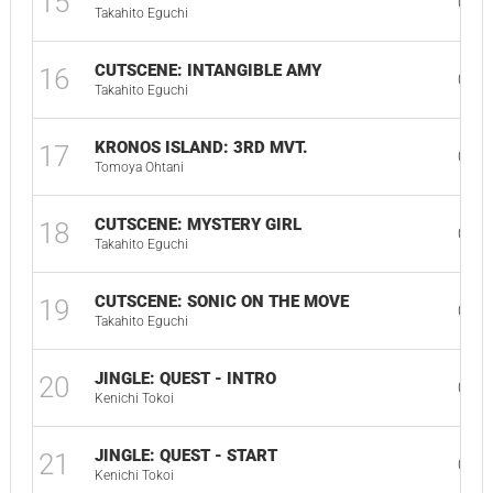
15
00:2
Takahito Eguchi
CUTSCENE: INTANGIBLE AMY
16
00:5
Takahito Eguchi
KRONOS ISLAND: 3RD MVT.
17
05:5
Tomoya Ohtani
CUTSCENE: MYSTERY GIRL
18
03:2
Takahito Eguchi
CUTSCENE: SONIC ON THE MOVE
19
00:4
Takahito Eguchi
JINGLE: QUEST - INTRO
20
00:1
Kenichi Tokoi
JINGLE: QUEST - START
21
00:0
Kenichi Tokoi