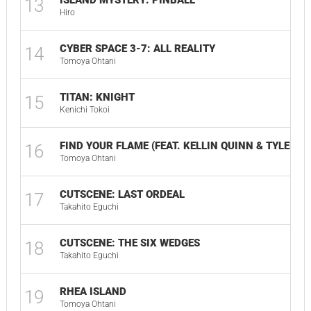
ISLAND MYSTERY: PINBALL
13
Hiro
CYBER SPACE 3-7: ALL REALITY
14
Tomoya Ohtani
TITAN: KNIGHT
15
Kenichi Tokoi
FIND YOUR FLAME (FEAT. KELLIN QUINN & TYLER S
16
Tomoya Ohtani
CUTSCENE: LAST ORDEAL
17
Takahito Eguchi
CUTSCENE: THE SIX WEDGES
18
Takahito Eguchi
RHEA ISLAND
19
Tomoya Ohtani