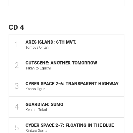
CD 4
ARES ISLAND: 6TH MVT.
1
05:
Tomoya Ohtani
CUTSCENE: ANOTHER TOMORROW
2
01:
Takahito Eguchi
CYBER SPACE 2-6: TRANSPARENT HIGHWAY
3
03:
Kanon Oguni
GUARDIAN: SUMO
4
04:
Kenichi Tokoi
CYBER SPACE 2-7: FLOATING IN THE BLUE
5
02:
Rintaro Soma