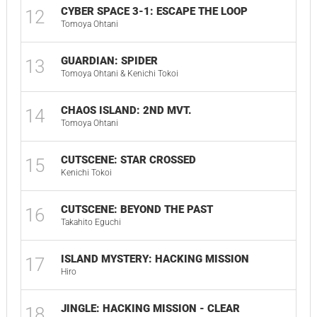
CYBER SPACE 3-1: ESCAPE THE LOOP
12
03:
Tomoya Ohtani
GUARDIAN: SPIDER
13
04:
Tomoya Ohtani & Kenichi Tokoi
CHAOS ISLAND: 2ND MVT.
14
06:
Tomoya Ohtani
CUTSCENE: STAR CROSSED
15
02:
Kenichi Tokoi
CUTSCENE: BEYOND THE PAST
16
01:
Takahito Eguchi
ISLAND MYSTERY: HACKING MISSION
17
03:
Hiro
JINGLE: HACKING MISSION - CLEAR
18
00: