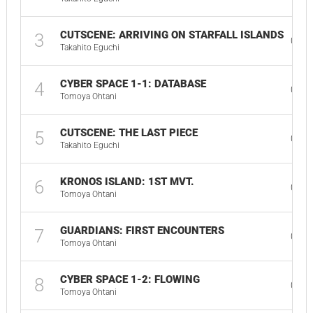
CUTSCENE: ARRIVING ON STARFALL ISLANDS
3
01:1
Takahito Eguchi
CYBER SPACE 1-1: DATABASE
4
02:1
Tomoya Ohtani
CUTSCENE: THE LAST PIECE
5
01:4
Takahito Eguchi
KRONOS ISLAND: 1ST MVT.
6
05:0
Tomoya Ohtani
GUARDIANS: FIRST ENCOUNTERS
7
01:5
Tomoya Ohtani
CYBER SPACE 1-2: FLOWING
8
02:5
Tomoya Ohtani