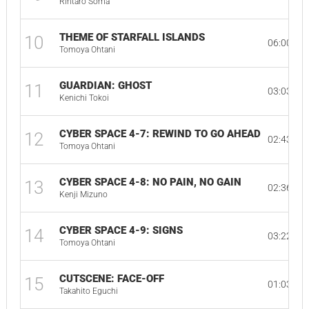
Rintaro Soma
THEME OF STARFALL ISLANDS
10
06:00
Tomoya Ohtani
GUARDIAN: GHOST
11
03:03
Kenichi Tokoi
CYBER SPACE 4-7: REWIND TO GO AHEAD
12
02:43
Tomoya Ohtani
CYBER SPACE 4-8: NO PAIN, NO GAIN
13
02:36
Kenji Mizuno
CYBER SPACE 4-9: SIGNS
14
03:22
Tomoya Ohtani
CUTSCENE: FACE-OFF
15
01:03
Takahito Eguchi