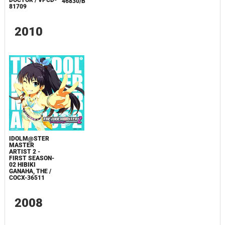
DOCTOR / VPCD-
46830/B
81709
2010
IDOLM@STER
MASTER
ARTIST 2 -
FIRST SEASON-
02 HIBIKI
GANAHA, THE /
COCX-36511
2008