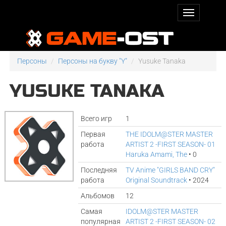
Персоны
Персоны на букву "Y"
Yusuke Tanaka
YUSUKE TANAKA
Всего игр
1
Первая
THE IDOLM@STER MASTER
работа
ARTIST 2 -FIRST SEASON- 01
Haruka Amami, The
• 0
Последняя
TV Anime "GIRLS BAND CRY"
работа
Original Soundtrack
• 2024
Альбомов
12
Самая
IDOLM@STER MASTER
популярная
ARTIST 2 -FIRST SEASON- 02