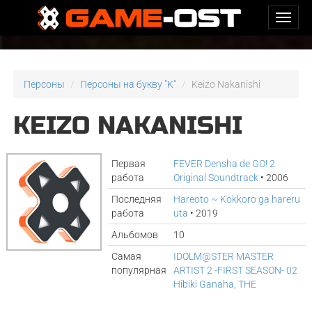
Персоны
Персоны на букву "K"
Keizo Nakanishi
KEIZO NAKANISHI
Первая
FEVER Densha de GO! 2
работа
Original Soundtrack
• 2006
Последняя
Hareoto ~ Kokkoro ga hareru
работа
uta
• 2019
Альбомов
10
Самая
IDOLM@STER MASTER
популярная
ARTIST 2 -FIRST SEASON- 02
Hibiki Ganaha, THE