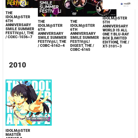
THE
THE
IDOLM@STER
IDOLM@STER
6TH
THE
THE
5TH
ANNIVERSARY
IDOLM@STER
IDOLM@STER
ANNIVERSARY
SMILE SUMMER
6TH
6TH
WORLD IS ALL
FESTIV@L!, THE
ANNIVERSARY
ANNIVERSARY
ONE !! BLU-RAY
/ COXC-1036~7
SMILE SUMMER
SMILE SUMMER
BOX [LIMITED
FESTIV@L!, THE
FESTIV@L!
EDITION], THE /
/ COBC-6162~4
DIGEST, THE /
XT-3101~3
COBC-6165
2010
IDOLM@STER
MASTER