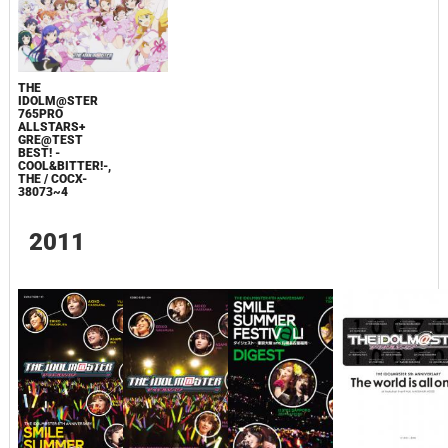
THE
IDOLM@STER
765PRO
ALLSTARS+
GRE@TEST
BEST! -
COOL&BITTER!-,
THE / COCX-
38073~4
2011