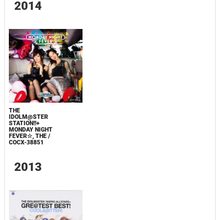
2014
THE
IDOLM@STER
STATION!!+
MONDAY NIGHT
FEVER☆, THE /
COCX-38851
2013