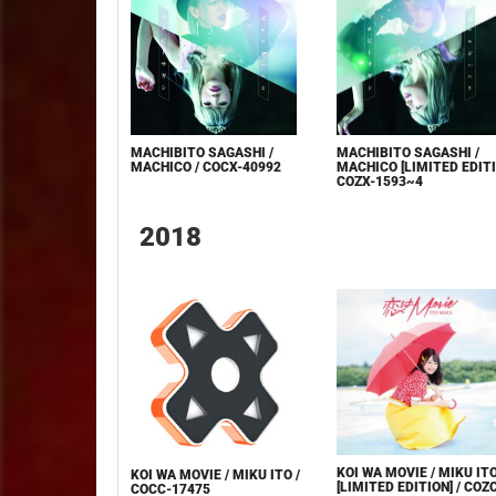
MACHIBITO SAGASHI /
MACHIBITO SAGASHI /
MACHICO / COCX-40992
MACHICO [LIMITED EDITI
COZX-1593~4
2018
KOI WA MOVIE / MIKU IT
KOI WA MOVIE / MIKU ITO /
[LIMITED EDITION] / COZ
COCC-17475