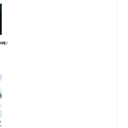
ON] /
O
C-