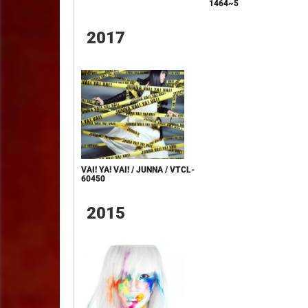
1464~5
2017
VAI! YA! VAI! / JUNNA / VTCL-
60450
2015