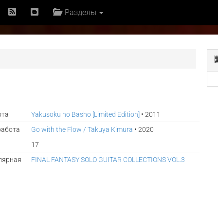
Разделы
ота
Yakusoku no Basho [Limited Edition]
• 2011
работа
Go with the Flow / Takuya Kimura
• 2020
17
лярная
FINAL FANTASY SOLO GUITAR COLLECTIONS VOL.3