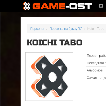
Персоны
Персоны на букву "K"
Koichi Tabo
KOICHI TABO
Первая раб
Последняя 
Альбомов
Самая попу