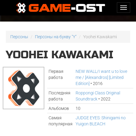
Персоны
Персоны на букву "Y"
Yoohei Kawakami
YOOHEI KAWAKAMI
Первая
NEW WALL/I want u to love
работа
me / [Alexandros] [Limited
Edition]
• 2016
Последняя
Roppongi Class Original
работа
Soundtrack
• 2022
Альбомов
10
Самая
JUDGE EYES: Shinigami no
популярная
Yuigon BLEACH