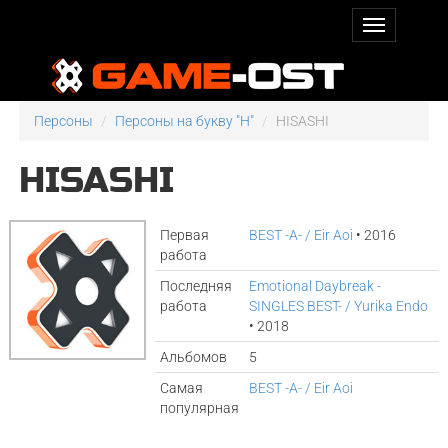
Персоны
Персоны на букву "H"
HISASHI
HISASHI
Первая
BEST -A- / Eir Aoi
• 2016
работа
Последняя
Emotional Daybreak -
работа
SINGLES BEST- / Yurika Endo
• 2018
Альбомов
5
Самая
BEST -A- / Eir Aoi
популярная