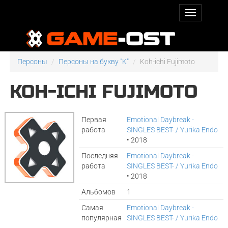
Персоны
Персоны на букву "K"
Koh-ichi Fujimoto
KOH-ICHI FUJIMOTO
Первая
Emotional Daybreak -
работа
SINGLES BEST- / Yurika Endo
• 2018
Последняя
Emotional Daybreak -
работа
SINGLES BEST- / Yurika Endo
• 2018
Альбомов
1
Самая
Emotional Daybreak -
популярная
SINGLES BEST- / Yurika Endo