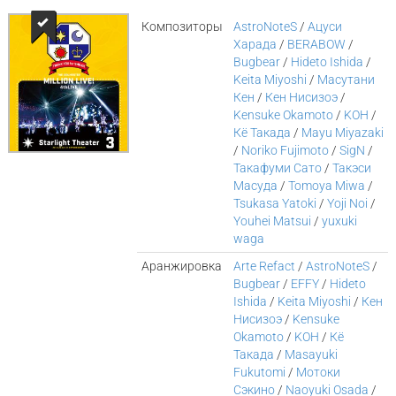
Композиторы
AstroNoteS
/
Ацуси
Харада
/
BERABOW
/
Bugbear
/
Hideto Ishida
/
Keita Miyoshi
/
Масутани
Кен
/
Кен Нисизоэ
/
Kensuke Okamoto
/
KOH
/
Кё Такада
/
Mayu Miyazaki
/
Noriko Fujimoto
/
SigN
/
Такафуми Сато
/
Такэси
Масуда
/
Tomoya Miwa
/
Tsukasa Yatoki
/
Yoji Noi
/
Youhei Matsui
/
yuxuki
waga
Аранжировка
Arte Refact
/
AstroNoteS
/
Bugbear
/
EFFY
/
Hideto
Ishida
/
Keita Miyoshi
/
Кен
Нисизоэ
/
Kensuke
Okamoto
/
KOH
/
Кё
Такада
/
Masayuki
Fukutomi
/
Мотоки
Сэкино
/
Naoyuki Osada
/