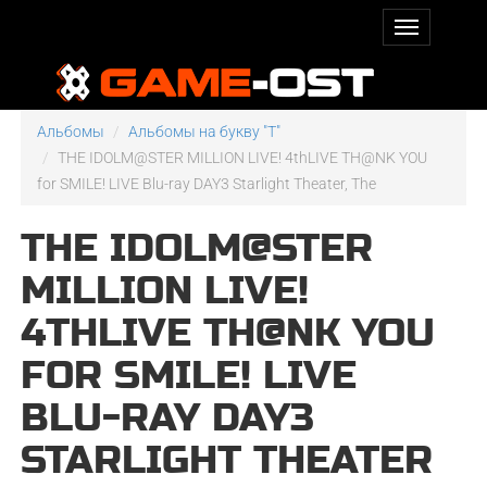
Альбомы
Альбомы на букву "T"
THE IDOLM@STER MILLION LIVE! 4thLIVE TH@NK YOU
for SMILE! LIVE Blu-ray DAY3 Starlight Theater, The
THE IDOLM@STER
MILLION LIVE!
4THLIVE TH@NK YOU
FOR SMILE! LIVE
BLU-RAY DAY3
STARLIGHT THEATER