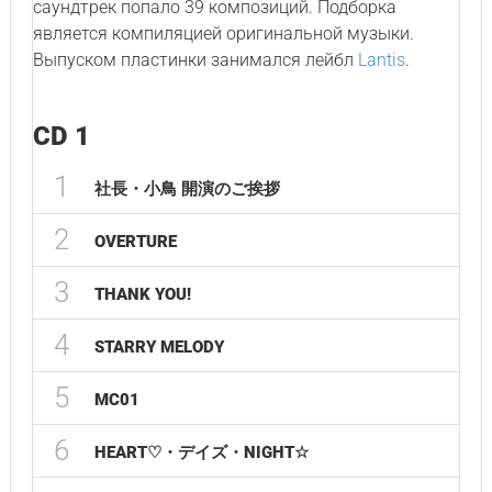
саундтрек попало 39 композиций. Подборка
является компиляцией оригинальной музыки.
Выпуском пластинки занимался лейбл
Lantis
.
CD 1
1
社長・小鳥 開演のご挨拶
2
OVERTURE
3
THANK YOU!
4
STARRY MELODY
5
MC01
6
HEART♡・デイズ・NIGHT☆