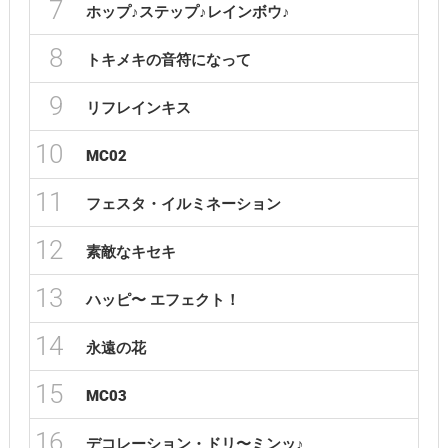
7
ホップ♪ステップ♪レインボウ♪
8
トキメキの音符になって
9
リフレインキス
10
MC02
11
フェスタ・イルミネーション
12
素敵なキセキ
13
ハッピ〜 エフェクト！
14
永遠の花
15
MC03
16
デコレーション・ドリ〜ミンッ♪