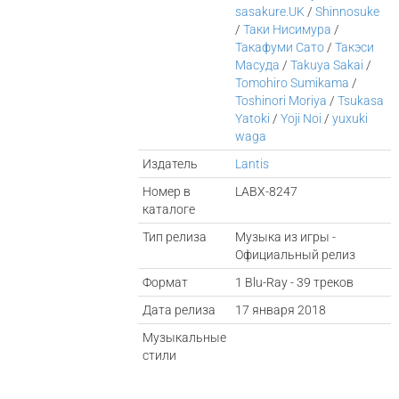
sasakure.UK
/
Shinnosuke
/
Таки Нисимура
/
Такафуми Сато
/
Такэси
Масуда
/
Takuya Sakai
/
Tomohiro Sumikama
/
Toshinori Moriya
/
Tsukasa
Yatoki
/
Yoji Noi
/
yuxuki
waga
Издатель
Lantis
Номер в
LABX-8247
каталоге
Тип релиза
Музыка из игры -
Официальный релиз
Формат
1 Blu-Ray - 39 треков
Дата релиза
17 января 2018
Музыкальные
стили