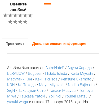
—
Оцените
альбом!
Трек-лист
Дополнительная информация
Альбом был написан
AstroNoteS
/
Ацуси Харада
/
BERABOW
/
Bugbear
/
Hideto Ishida
/
Keita Miyoshi
/
Масутани Кен
/
Кен Нисизоэ
/
Kensuke Okamoto
/
KOH
/
Кё Такада
/
Mayu Miyazaki
/
Noriko Fujimoto
/
SigN
/
Такафуми Сато
/
Такэси Масуда
/
Tomoya
Miwa
/
Tsukasa Yatoki
/
Yoji Noi
/
Youhei Matsui
/
yuxuki waga
и вышел 17 января 2018 года. На