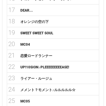
17
DEAR...
18
オレンジの空の下
19
SWEET SWEET SOUL
20
MC04
21
恋愛ロードランナー
22
UP!10SION♪PLEEEEEEEEEASE!
23
ライアー・ルージュ
24
メメント？モメント♪ルルルルル☆
25
MC05