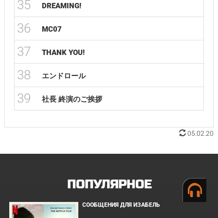
35
DREAMING!
36
MC07
37
THANK YOU!
38
エンドロール
39
社長 終演のご挨拶
05.02.20
ПОПУЛЯРНОЕ
СООБЩЕНИЯ ДЛЯ ИЗАБЕЛЬ