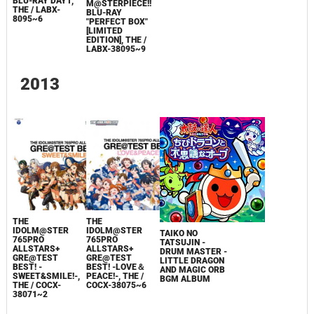
BLU-RAY DAY1,
M@STERPIECE!!
THE / LABX-
BLU-RAY
8095~6
"PERFECT BOX"
[LIMITED
EDITION], THE /
LABX-38095~9
2013
THE
THE
IDOLM@STER
IDOLM@STER
TAIKO NO
765PRO
765PRO
TATSUJIN -
ALLSTARS+
ALLSTARS+
DRUM MASTER -
GRE@TEST
GRE@TEST
LITTLE DRAGON
BEST! -LOVE＆
BEST! -
AND MAGIC ORB
PEACE!-, THE /
SWEET&SMILE!-,
BGM ALBUM
COCX-38075~6
THE / COCX-
38071~2