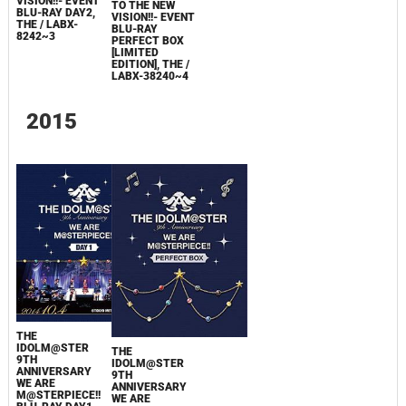
VISION!!- EVENT
TO THE NEW
BLU-RAY DAY2,
VISION!!- EVENT
THE / LABX-
BLU-RAY
8242~3
PERFECT BOX
[LIMITED
EDITION], THE /
LABX-38240~4
2015
THE
IDOLM@STER
THE
9TH
IDOLM@STER
ANNIVERSARY
9TH
WE ARE
ANNIVERSARY
M@STERPIECE!!
WE ARE