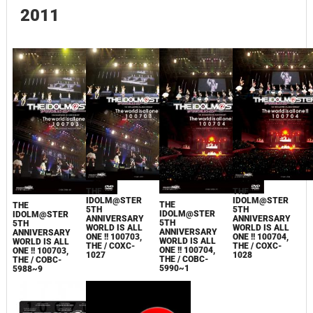
2011
THE
THE
IDOLM@STER
IDOLM@STER
THE
THE
5TH
5TH
IDOLM@STER
IDOLM@STER
ANNIVERSARY
ANNIVERSARY
5TH
5TH
WORLD IS ALL
WORLD IS ALL
ANNIVERSARY
ANNIVERSARY
ONE !! 100703,
ONE !! 100704,
WORLD IS ALL
WORLD IS ALL
THE / COXC-
THE / COXC-
ONE !! 100704,
ONE !! 100703,
1027
1028
THE / COBC-
THE / COBC-
5990~1
5988~9