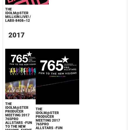
THE
IDOLM@STER
MILLION LIVE! /
LABX-8408~12
2017
THE
IDOLM@STER
THE
PRODUCER
IDOLM@STER
MEETING 2017
PRODUCER
765PRO
MEETING 2017
ALLSTARS -FUN
765PRO
TO THE NEW
ALLSTARS -FUN