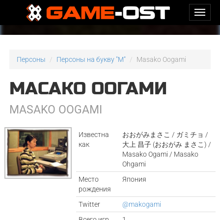
Персоны
Персоны на букву "M"
Masako Oogami
МАСАКО ООГАМИ
MASAKO OOGAMI
Известна
おおがみまさこ / ガミチョ /
как
大上 昌子 (おおがみ まさこ) /
Masako Ogami / Masako
Ohgami
Место
Япония
рождения
Twitter
@makogami
Всего игр
1