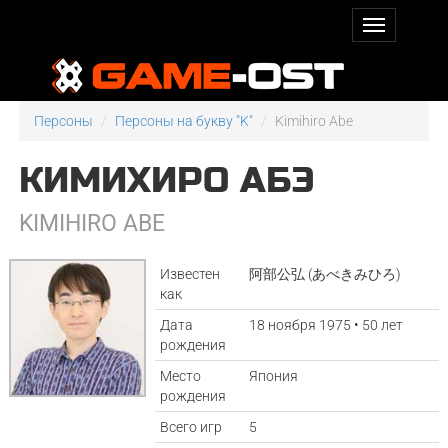
Персоны
Персоны на букву "K"
Kimihiro Abe
КИМИХИРО АБЭ
KIMIHIRO ABE
Известен
阿部公弘 (あべきみひろ)
как
Дата
18 ноября 1975 • 50 лет
рождения
Место
Япония
рождения
Всего игр
5