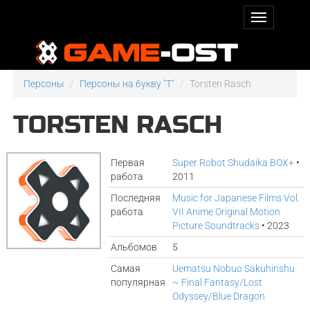
Персоны
Персоны на букву "T"
Torsten Rasch
TORSTEN RASCH
Первая
Super Robot Shudaika BOX+
•
работа
2011
Последняя
Music for Japanese Films Vol.
работа
VII Anime Original Motion
Picture Soundtracks
• 2023
Альбомов
5
Самая
Uematsu Nobuo Sakuhinshu
популярная
~ Final Fantasy/Lost
Odyssey/Blue Dragon