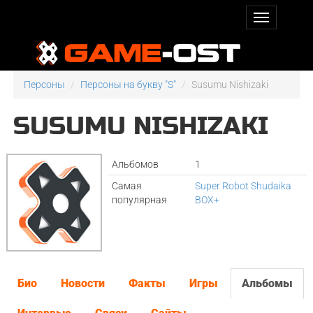
Персоны
Персоны на букву "S"
Susumu Nishizaki
SUSUMU NISHIZAKI
Альбомов
1
Самая
Super Robot Shudaika
популярная
BOX+
Био
Новости
Факты
Игры
Альбомы