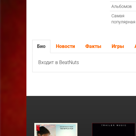
Альбомов
Самая
популярная
Био
Новости
Факты
Игры
Входит в BeatNuts