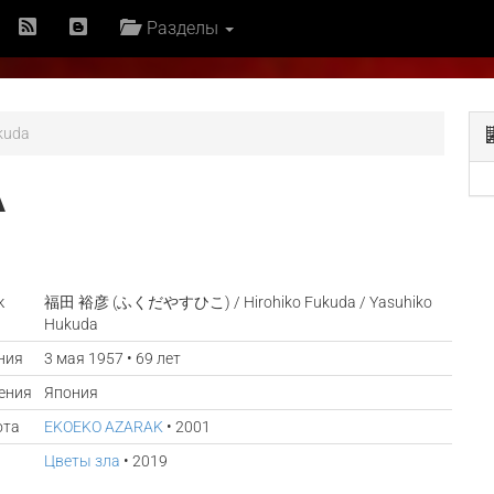
Разделы
kuda
А
к
福田 裕彦 (ふくだやすひこ) / Hirohiko Fukuda / Yasuhiko
Hukuda
ния
3 мая 1957 • 69 лет
ения
Япония
ота
EKOEKO AZARAK
• 2001
Цветы зла
• 2019