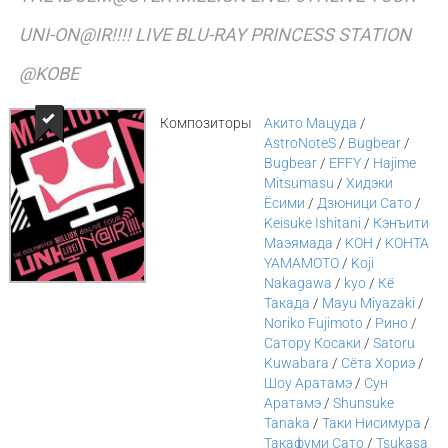
UNI-ON@IR!!!! LIVE BLU-RAY PRINCESS STATION
@KOBE
Композиторы
Акито Мацуда
/
AstroNoteS
/
Bugbear
/
Bugbear
/
EFFY
/
Hajime
Mitsumasu
/
Хидэки
Ёсими
/
Дзюници Сато
/
Keisuke Ishitani
/
Кэнъити
Маэямада
/
KOH
/
KOHTA
YAMAMOTO
/
Koji
Nakagawa
/
kyo
/
Кё
Такада
/
Mayu Miyazaki
/
Noriko Fujimoto
/
Рино
/
Сатору Косаки
/
Satoru
Kuwabara
/
Сёта Хориэ
/
Шоу Аратамэ
/
Сун
Аратамэ
/
Shunsuke
Tanaka
/
Таки Нисимура
/
Такафуми Сато
/
Tsukasa