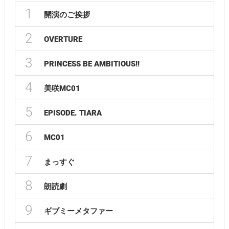
1
開演のご挨拶
2
OVERTURE
3
PRINCESS BE AMBITIOUS!!
4
美咲MC01
5
EPISODE. TIARA
6
MC01
7
まっすぐ
8
朗読劇
9
ギブミーメタファー