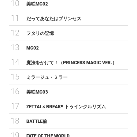
10
美咲MC02
11
だってあなたはプリンセス
12
フタリの記憶
13
MC02
14
魔法をかけて！（PRINCESS MAGIC VER.）
15
ミラージュ・ミラー
16
美咲MC03
17
ZETTAI × BREAK!! トゥインクルリズム
18
BATTLE前
19
FATE OF THE WORLD