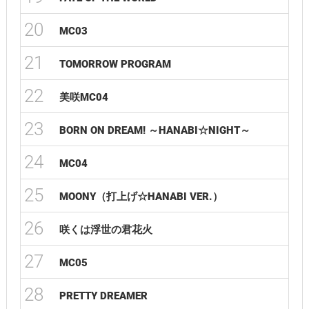
20
MC03
21
TOMORROW PROGRAM
22
美咲MC04
23
BORN ON DREAM! ～HANABI☆NIGHT～
24
MC04
25
MOONY（打上げ☆HANABI VER.）
26
咲くは浮世の君花火
27
MC05
28
PRETTY DREAMER