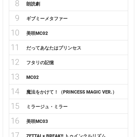
8
朗読劇
9
ギブミーメタファー
10
美咲MC02
11
だってあなたはプリンセス
12
フタリの記憶
13
MC02
14
魔法をかけて！（PRINCESS MAGIC VER.）
15
ミラージュ・ミラー
16
美咲MC03
17
ZETTAI × BREAK!! トゥインクルリズム