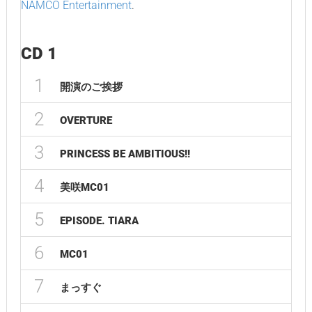
NAMCO Entertainment
.
CD 1
1
開演のご挨拶
2
OVERTURE
3
PRINCESS BE AMBITIOUS!!
4
美咲MC01
5
EPISODE. TIARA
6
MC01
7
まっすぐ