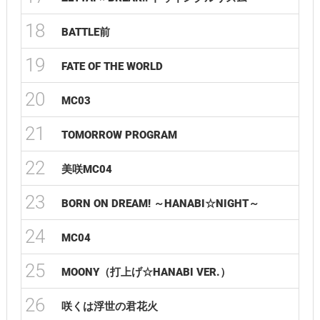
18
BATTLE前
19
FATE OF THE WORLD
20
MC03
21
TOMORROW PROGRAM
22
美咲MC04
23
BORN ON DREAM! ～HANABI☆NIGHT～
24
MC04
25
MOONY（打上げ☆HANABI VER.）
26
咲くは浮世の君花火