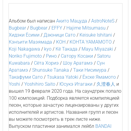
Альбом был написан
Акито Мацуда
/
AstroNoteS
/
Bugbear
/
Bugbear
/
EFFY
/
Hajime Mitsumasu
/
Хидэки Ёсими
/
Дзюници Сато
/
Keisuke Ishitani
/
Кэнъити Маэямада
/
KOH
/
KOHTA YAMAMOTO
/
Koji Nakagawa
/
kyo
/
Кё Такада
/
Mayu Miyazaki
/
Noriko Fujimoto
/
Рино
/
Сатору Косаки
/
Satoru
Kuwabara
/
Сёта Хориэ
/
Шоу Аратамэ
/
Сун
Аратамэ
/
Shunsuke Tanaka
/
Таки Нисимура
/
Такафуми Сато
/
Tsukasa Yatoki
/
Ёхске Ямамото
/
Yoshi
/
Yoshihiro Saito
/
Юсукэ Итагаки
/
久澄春人
и
вышел 19 февраля 2020 года. На саундтрек попало
100 композиций. Подборка является компиляцией
песен, которые зачастую лицензированы у других
исполнителей и артистов. Названия групп и песен
вы можете посмотреть в трек-листе ниже.
Выпуском пластинки занимался лейбл
BANDAI