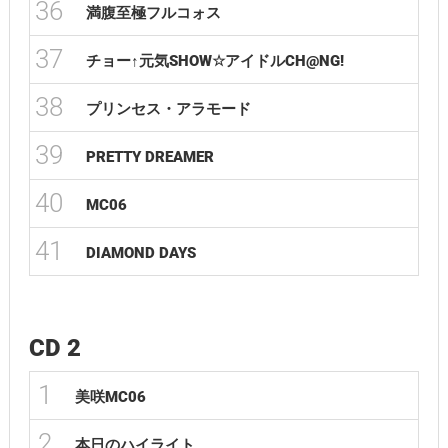
36
満腹至極フルコォス
37
チョー↑元気SHOW☆アイドルCH@NG!
38
プリンセス・アラモード
39
PRETTY DREAMER
40
MC06
41
DIAMOND DAYS
CD 2
1
美咲MC06
2
本日のハイライト