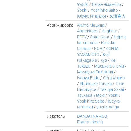
Yatoki
/
Ёхске Ямамото
/
Yoshi
/
Yoshihiro Saito
/
Юсукэ Итагаки
/
久澄春人
Аранжировка
Акито Мацуда
/
AstroNoteS
/
Bugbear
/
EFFY
/
Эван Колл
/
Hajime
Mitsumasu
/
Keisuke
Ishitani
/
KOH
/
KOHTA
YAMAMOTO
/
Koji
Nakagawa
/
kyo
/
Кё
Такада
/
Масако Оогами
/
Masayuki Fukutomi
/
Naoya Endo
/
Сёта Хориэ
/
Shunsuke Tanaka
/
Таки
Нисимура
/
Takuya Sakai
/
Tsukasa Yatoki
/
Yoshi
/
Yoshihiro Saito
/
Юсукэ
Итагаки
/
yuxuki waga
Издатель
BANDAI NAMCO
Entertainment