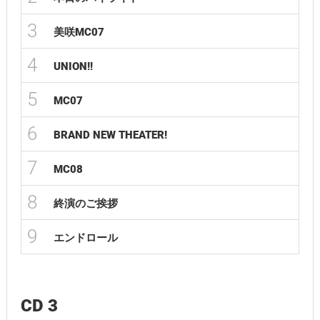
3
美咲MC07
4
UNION!!
5
MC07
6
BRAND NEW THEATER!
7
MC08
8
終演のご挨拶
9
エンドロール
CD 3