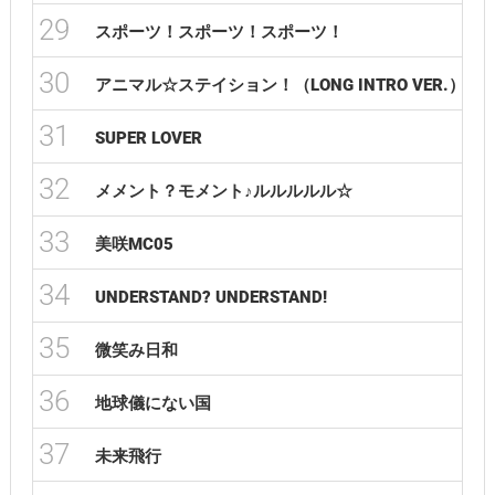
29
スポーツ！スポーツ！スポーツ！
30
アニマル☆ステイション！（LONG INTRO VER.）
31
SUPER LOVER
32
メメント？モメント♪ルルルルル☆
33
美咲MC05
34
UNDERSTAND? UNDERSTAND!
35
微笑み日和
36
地球儀にない国
37
未来飛行