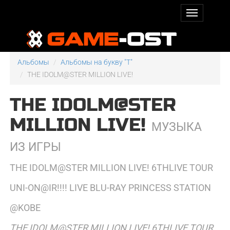
Альбомы
Альбомы на букву "T"
THE IDOLM@STER MILLION LIVE!
THE IDOLM@STER
MILLION LIVE!
МУЗЫКА
ИЗ ИГРЫ
THE IDOLM@STER MILLION LIVE! 6THLIVE TOUR
UNI-ON@IR!!!! LIVE BLU-RAY PRINCESS STATION
@KOBE
THE IDOLM@STER MILLION LIVE! 6THLIVE TOUR