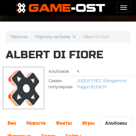
Персоны
Персоны на букву "A"
Albert Di Fiore
ALBERT DI FIORE
Альбомов
4
Самая
JUDGE EYES: Shinigami no
популярная
Yuigon BLEACH
Био
Новости
Факты
Игры
Альбомы