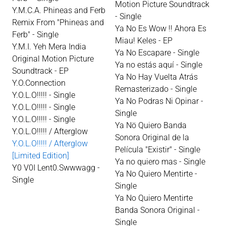
Motion Picture Soundtrack
Y.M.C.A. Phineas and Ferb
- Single
Remix From "Phineas and
Ya No Es Wow !! Ahora Es
Ferb" - Single
Miau! Keles - EP
Y.M.I. Yeh Mera India
Ya No Escapare - Single
Original Motion Picture
Ya no estás aquí - Single
Soundtrack - EP
Ya No Hay Vuelta Atrás
Y.O.Connection
Remasterizado - Single
Y.O.L.O!!!!! - Single
Ya No Podras Ni Opinar -
Y.O.L.O!!!!! - Single
Single
Y.O.L.O!!!!! - Single
Ya Nö Quiero Banda
Y.O.L.O!!!!! / Afterglow
Sonora Original de la
Y.O.L.O!!!!! / Afterglow
Película "Existir" - Single
[Limited Edition]
Ya no quiero mas - Single
Y0 V0I Lent0.Swwwagg -
Ya No Quiero Mentirte -
Single
Single
Ya No Quiero Mentirte
Banda Sonora Original -
Single