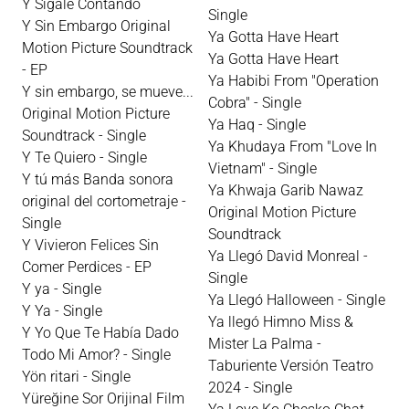
Y Sígale Contando
Single
Y Sin Embargo Original
Ya Gotta Have Heart
Motion Picture Soundtrack
Ya Gotta Have Heart
- EP
Ya Habibi From "Operation
Y sin embargo, se mueve...
Cobra" - Single
Original Motion Picture
Ya Haq - Single
Soundtrack - Single
Ya Khudaya From "Love In
Y Te Quiero - Single
Vietnam" - Single
Y tú más Banda sonora
Ya Khwaja Garib Nawaz
original del cortometraje -
Original Motion Picture
Single
Soundtrack
Y Vivieron Felices Sin
Ya Llegó David Monreal -
Comer Perdices - EP
Single
Y ya - Single
Ya Llegó Halloween - Single
Y Ya - Single
Ya llegó Himno Miss &
Y Yo Que Te Había Dado
Mister La Palma -
Todo Mi Amor? - Single
Taburiente Versión Teatro
Yön ritari - Single
2024 - Single
Yüreğine Sor Orijinal Film