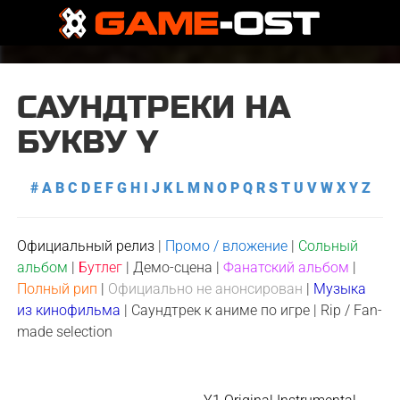
САУНДТРЕКИ НА
БУКВУ Y
#
A
B
C
D
E
F
G
H
I
J
K
L
M
N
O
P
Q
R
S
T
U
V
W
X
Y
Z
Официальный релиз
|
Промо / вложение
|
Сольный
альбом
|
Бутлег
|
Демо-сцена
|
Фанатский альбом
|
Полный рип
|
Официально не анонсирован
|
Музыка
из кинофильма
|
Саундтрек к аниме по игре
|
Rip / Fan-
made selection