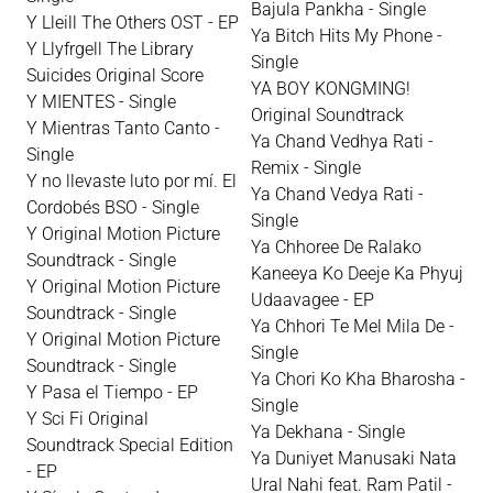
Bajula Pankha - Single
Y Lleill The Others OST - EP
Ya Bitch Hits My Phone -
Y Llyfrgell The Library
Single
Suicides Original Score
YA BOY KONGMING!
Y MIENTES - Single
Original Soundtrack
Y Mientras Tanto Canto -
Ya Chand Vedhya Rati -
Single
Remix - Single
Y no llevaste luto por mí. El
Ya Chand Vedya Rati -
Cordobés BSO - Single
Single
Y Original Motion Picture
Ya Chhoree De Ralako
Soundtrack - Single
Kaneeya Ko Deeje Ka Phyuj
Y Original Motion Picture
Udaavagee - EP
Soundtrack - Single
Ya Chhori Te Mel Mila De -
Y Original Motion Picture
Single
Soundtrack - Single
Ya Chori Ko Kha Bharosha -
Y Pasa el Tiempo - EP
Single
Y Sci Fi Original
Ya Dekhana - Single
Soundtrack Special Edition
Ya Duniyet Manusaki Nata
- EP
Ural Nahi feat. Ram Patil -