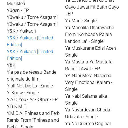
Ya Love Ko Chesko Chat
Müzikleri
Gayo Jawai Fit Baith Gayo
Yūgen - EP
- EP
Yūwaku / Tome Asagami
Ya Mad - Single
Yūwaku / Tome Asagami
Ya Masolila Dharayache
Y&K / Yuikaori
From "Kombada Palala
Y&K / Yuikaori [Limited
Landon La" - Single
Edition]
Ya Muskurane Edisi Aceh -
Y&K / Yuikaori [Limited
Single
Edition]
Ya Mustafa Ya Mustafa
Y&K
Rabi Ul Awal - EP
Y'a pas de réseau Bande
YA Nabi Mera Naseeba
originale du film
Very Emotional Kalam -
Y'all Not Die Ls - Single
Single
Y. Know - Single
Ya Nabi Salamalaika -
Y.A.O You~As~Other - EP
Single
Y.B.K.M.F.
Ya Navardevan Ghoda
Y.M.C.A. Phineas and Ferb
Udavala - Single
Remix From "Phineas and
Ya No Duermo Original
Ferb" - Single