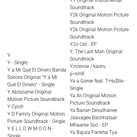
Y1 Original Instrumental
Soundtrack
Y2k Original Motion Picture
Soundtrack
Y2k Original Motion Picture
Soundtrack
Y2o Ost - EP
Y: The Last Man Original
Y
Soundtrack
Y - Single
Y;ncense / kaoru
Y a Mí Qué El Dinero Banda
y=sinθ
Sonora Original "Y a Mí
Ya a Goner feat. T-Hu$tle -
Qué El Dinero" - Single
Single
Y Abrázame Original
Ya Ali Original Motion
Motion Picture Soundtrack
Picture Soundtrack
Y Cylch
Ya Bairan Devuthanee
Y D Family Original Motion
Jaavagee Bachhataar
Picture Soundtrack - Single
Mhaaree Soo - EP
Y E L L O W M O O N -
Ya Bajula Pankha Tya
Single