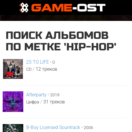
ПОИСК АЛЬБОМОВ
ПО МЕТКЕ 'HIP-HOP'
25 TO LIFE
•
0
/
12 треков
CD
Afterparty
•
2019
/
31 треков
Цифра
B-Boy Licensed Sountrack
•
2006