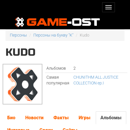
Персоны
Персоны на букву "K"
Kudo
KUDO
Альбомов
2
Самая
CHUNITHM ALL JUSTICE
популярная
COLLECTION ep.I
Био
Новости
Факты
Игры
Альбомы