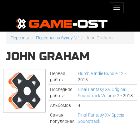
Персоны
Персоны на букву "J"
John Graham
JOHN GRAHAM
Первая
Humble Indie Bundle 12
•
работа
2015
Последняя
Final Fantasy XV Original
работа
Soundtrack Volume 2
• 2018
Альбомов
4
Самая
Final Fantasy XV Special
популярная
Soundtrack