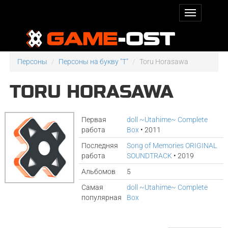
Персоны
Персоны на букву "T"
Toru Horasawa
TORU HORASAWA
Первая
doll ~Utahime~ Complete
работа
Box
• 2011
Последняя
Song of Memories ORIGINAL
работа
SOUNDTRACK
• 2019
Альбомов
5
Самая
doll ~Utahime~ Complete
популярная
Box