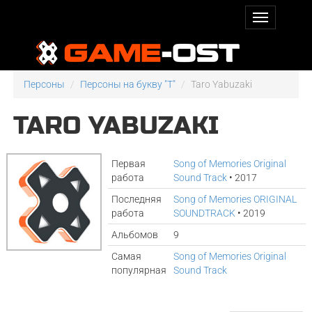
Персоны
Персоны на букву "T"
Taro Yabuzaki
TARO YABUZAKI
Первая
Song of Memories Original
работа
Sound Track
• 2017
Последняя
Song of Memories ORIGINAL
работа
SOUNDTRACK
• 2019
Альбомов
9
Самая
Song of Memories Original
популярная
Sound Track