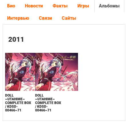
Био
Новости
Факты
Игры
Альбомы
Интервью
Связи
Сайты
2011
DOLL
DOLL
~UTAHIME~
~UTAHIME~
COMPLETE BOX
COMPLETE BOX
/ KDSD-
/ KDSD-
00466~71
00466~71