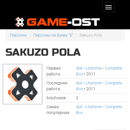
Персоны
Персоны на букву "S"
Sakuzo Pola
SAKUZO POLA
Первая
doll ~Utahime~ Complete
работа
Box
• 2011
Последняя
doll ~Utahime~ Complete
работа
Box
• 2011
Альбомов
2
Самая
doll ~Utahime~ Complete
популярная
Box