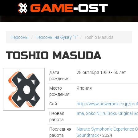
Персоны
Персоны на букву "T"
Toshio Masuda
TOSHIO MASUDA
Дата
28 октября 1959 • 66 лет
рождения
Место
Япония
рождения
Сайт
http://www.powerbox.co.jp/pro
Первая
Ima, Soko Ni Iru Boku Original 
работа
Последняя
Naruto Symphonic Experience Or
работа
Soundtrack
• 2024