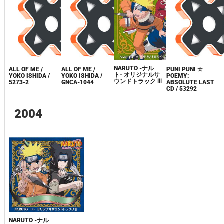
NARUTO -ナル
ALL OF ME /
ALL OF ME /
PUNI PUNI ☆
ト- オリジナルサ
YOKO ISHIDA /
YOKO ISHIDA /
POEMY:
ウンドトラック Ⅲ
5273-2
GNCA-1044
ABSOLUTE LAST
CD / 53292
2004
NARUTO -ナル