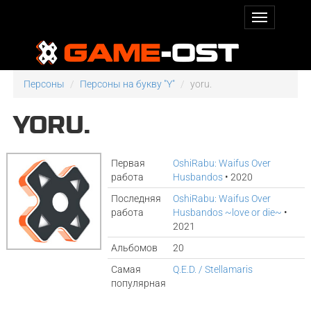
Персоны
Персоны на букву "Y"
yoru.
YORU.
Первая
OshiRabu: Waifus Over
работа
Husbandos
• 2020
Последняя
OshiRabu: Waifus Over
работа
Husbandos ~love or die~
•
2021
Альбомов
20
Самая
Q.E.D. / Stellamaris
популярная