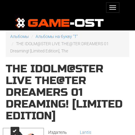
Альбомы
Альбомы на букву "T"
THE IDOLM@STER LIVE THE@TER DREAMERS 01
Dreaming! [Limited Edition], The
THE IDOLM@STER
LIVE THE@TER
DREAMERS 01
DREAMING! [LIMITED
EDITION]
Издатель
Lantis