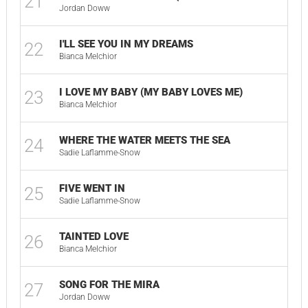
21
Jordan Doww
I'LL SEE YOU IN MY DREAMS
22
Bianca Melchior
I LOVE MY BABY (MY BABY LOVES ME)
23
Bianca Melchior
WHERE THE WATER MEETS THE SEA
24
Sadie Laflamme-Snow
FIVE WENT IN
25
Sadie Laflamme-Snow
TAINTED LOVE
26
Bianca Melchior
SONG FOR THE MIRA
27
Jordan Doww