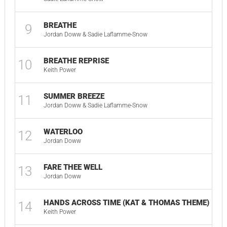
BREATHE
9
Jordan Doww & Sadie Laflamme-Snow
BREATHE REPRISE
10
Keith Power
SUMMER BREEZE
11
Jordan Doww & Sadie Laflamme-Snow
WATERLOO
12
Jordan Doww
FARE THEE WELL
13
Jordan Doww
HANDS ACROSS TIME (KAT & THOMAS THEME)
14
Keith Power