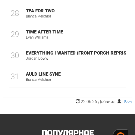
TEA FOR TWO
28
Bianca Melchior
TIME AFTER TIME
29
Evan Williams
EVERYTHING I WANTED (FRONT PORCH REPRISE)
30
Jordan Doww
AULD LINE SYNE
31
Bianca Melchior
22.06.26 Добавил:
D!zzy
ПОПУЛЯРНОЕ