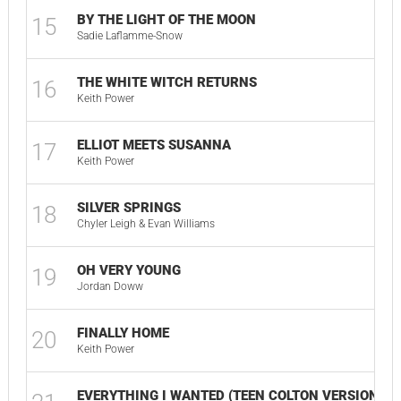
BY THE LIGHT OF THE MOON
15
Sadie Laflamme-Snow
THE WHITE WITCH RETURNS
16
Keith Power
ELLIOT MEETS SUSANNA
17
Keith Power
SILVER SPRINGS
18
Chyler Leigh & Evan Williams
OH VERY YOUNG
19
Jordan Doww
FINALLY HOME
20
Keith Power
EVERYTHING I WANTED (TEEN COLTON VERSION)