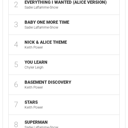
EVERYTHING I WANTED (ALICE VERSION)
2
Sadie Laflamme-Snow
BABY ONE MORE TIME
3
Sadie Laflamme-Snow
NICK & ALICE THEME
4
Keith Power
YOU LEARN
5
Chyler Leigh
BASEMENT DISCOVERY
6
Keith Power
STARS
7
Keith Power
SUPERMAN
8
Sadie Laflamme-Snow