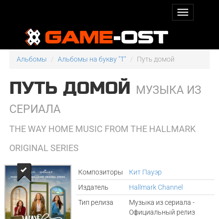
Альбомы
Альбомы на букву "T"
Путь домой
ПУТЬ ДОМОЙ
МУЗЫКА ИЗ
СЕРИАЛА
THE WAY HOME MUSIC FROM THE HALLMARK
ORIGINAL SERIES
Композиторы
Кит Пауэр
Издатель
Hallmark Channel
Тип релиза
Музыка из сериала -
Официальный релиз