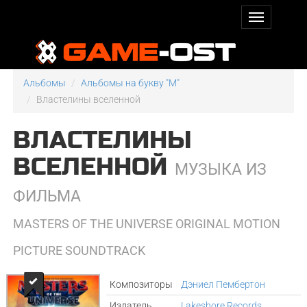
Альбомы
Альбомы на букву "M"
Властелины вселенной
ВЛАСТЕЛИНЫ
ВСЕЛЕННОЙ
МУЗЫКА ИЗ
ФИЛЬМА
MASTERS OF THE UNIVERSE ORIGINAL MOTION
PICTURE SOUNDTRACK
Композиторы
Дэниел Пембертон
Издатель
Lakeshore Records