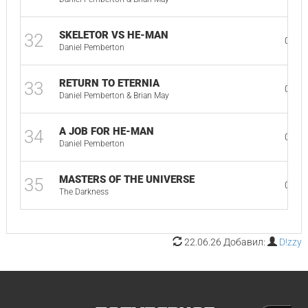
SKELETOR VS HE-MAN
32
03:3
Daniel Pemberton
RETURN TO ETERNIA
33
03:1
Daniel Pemberton & Brian May
A JOB FOR HE-MAN
34
01:5
Daniel Pemberton
MASTERS OF THE UNIVERSE
35
03:2
The Darkness
22.06.26 Добавил:
D!zzy