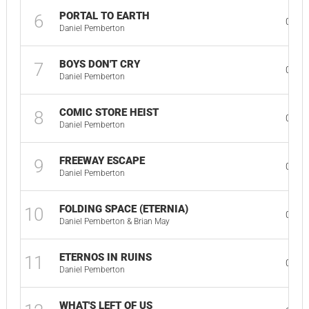
PORTAL TO EARTH
6
02:2
Daniel Pemberton
BOYS DON'T CRY
7
01:2
Daniel Pemberton
COMIC STORE HEIST
8
02:4
Daniel Pemberton
FREEWAY ESCAPE
9
01:1
Daniel Pemberton
FOLDING SPACE (ETERNIA)
10
01:3
Daniel Pemberton & Brian May
ETERNOS IN RUINS
11
01:2
Daniel Pemberton
WHAT'S LEFT OF US