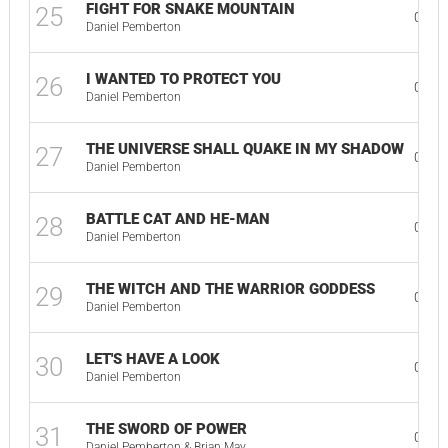
FIGHT FOR SNAKE MOUNTAIN
25
03:5
Daniel Pemberton
I WANTED TO PROTECT YOU
26
02:3
Daniel Pemberton
THE UNIVERSE SHALL QUAKE IN MY SHADOW
27
01:3
Daniel Pemberton
BATTLE CAT AND HE-MAN
28
02:2
Daniel Pemberton
THE WITCH AND THE WARRIOR GODDESS
29
01:2
Daniel Pemberton
LET'S HAVE A LOOK
30
01:1
Daniel Pemberton
THE SWORD OF POWER
31
03:3
Daniel Pemberton & Brian May