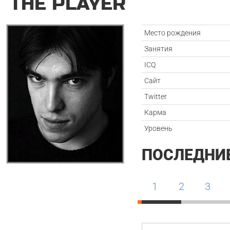
THE PLAYER
Место рождения
Занятия
ICQ
Сайт
Twitter
Карма
Уровень
ПОСЛЕДНИ
1
2
3