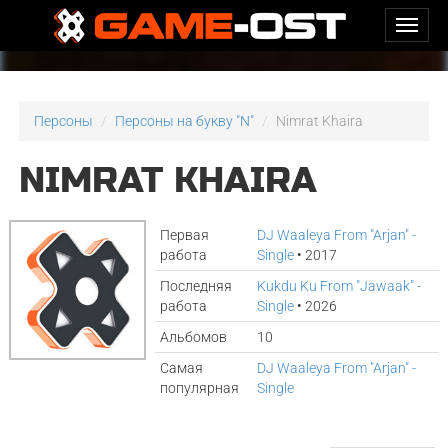
Персоны
Персоны на букву "N"
Nimrat Khaira
NIMRAT KHAIRA
Первая
DJ Waaleya From "Arjan" -
работа
Single
• 2017
Последняя
Kukdu Ku From "Jawaak" -
работа
Single
• 2026
Альбомов
10
Самая
DJ Waaleya From "Arjan" -
популярная
Single