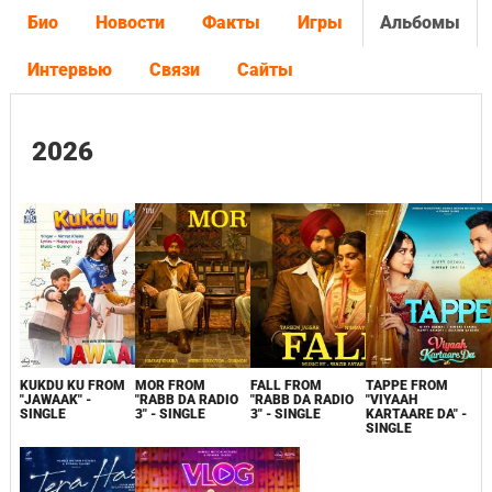
Био
Новости
Факты
Игры
Альбомы
Интервью
Связи
Сайты
2026
KUKDU KU FROM
MOR FROM
FALL FROM
TAPPE FROM
"JAWAAK" -
"RABB DA RADIO
"RABB DA RADIO
"VIYAAH
SINGLE
3" - SINGLE
3" - SINGLE
KARTAARE DA" -
SINGLE