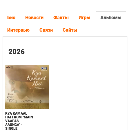
Био
Новости
Факты
Игры
Альбомы
Интервью
Связи
Сайты
2026
KYA KAMAAL
HAI FROM "MAIN
VAAPAS
AAUNGA" -
SINGLE