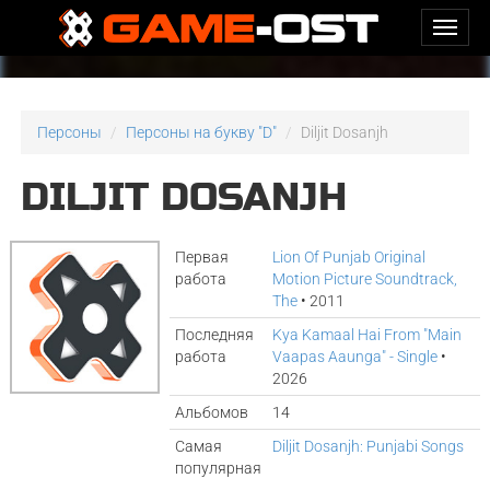
Персоны
Персоны на букву "D"
Diljit Dosanjh
DILJIT DOSANJH
Первая
Lion Of Punjab Original
работа
Motion Picture Soundtrack,
The
• 2011
Последняя
Kya Kamaal Hai From "Main
работа
Vaapas Aaunga" - Single
•
2026
Альбомов
14
Самая
Diljit Dosanjh: Punjabi Songs
популярная