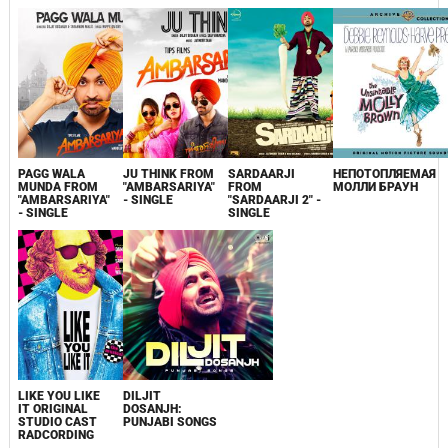
PAGG WALA
JU THINK FROM
SARDAARJI
НЕПОТОПЛЯЕМАЯ
MUNDA FROM
"AMBARSARIYA"
FROM
МОЛЛИ БРАУН
"AMBARSARIYA"
- SINGLE
"SARDAARJI 2" -
- SINGLE
SINGLE
LIKE YOU LIKE
DILJIT
IT ORIGINAL
DOSANJH:
STUDIO CAST
PUNJABI SONGS
RADCORDING