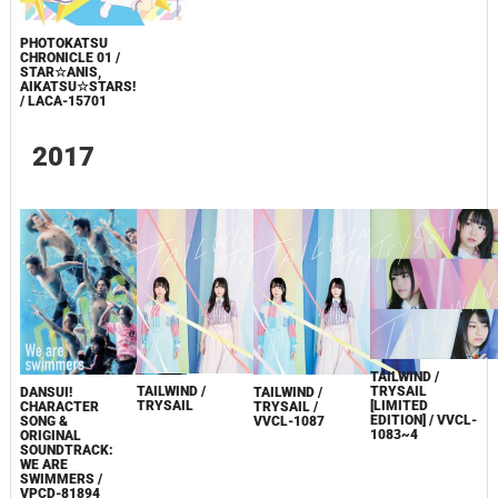
PHOTOKATSU
CHRONICLE 01 /
STAR☆ANIS,
AIKATSU☆STARS!
/ LACA-15701
2017
TAILWIND /
TRYSAIL
TAILWIND /
TAILWIND /
DANSUI!
[LIMITED
TRYSAIL
TRYSAIL /
CHARACTER
EDITION] / VVCL-
VVCL-1087
SONG &
1083~4
ORIGINAL
SOUNDTRACK:
WE ARE
SWIMMERS /
VPCD-81894