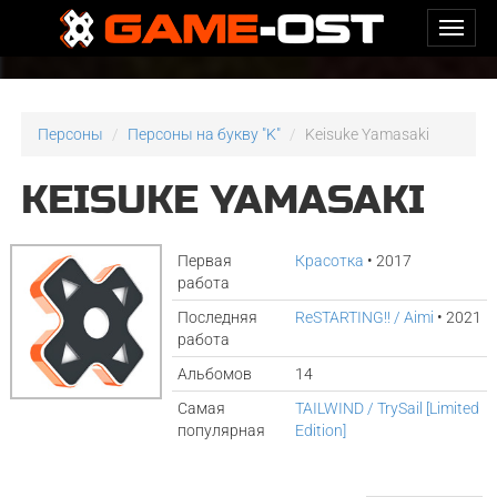
Персоны
Персоны на букву "K"
Keisuke Yamasaki
KEISUKE YAMASAKI
Первая
Красотка
• 2017
работа
Последняя
ReSTARTING!! / Aimi
• 2021
работа
Альбомов
14
Самая
TAILWIND / TrySail [Limited
популярная
Edition]