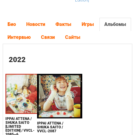
Edition]
Био
Новости
Факты
Игры
Альбомы
Интервью
Связи
Сайты
2022
IPPAI ATTENA /
SHUKA SAITO
IPPAI ATTENA /
[LIMITED
SHUKA SAITO /
EDITION] / VVCL-
VVCL-2087
2085~6