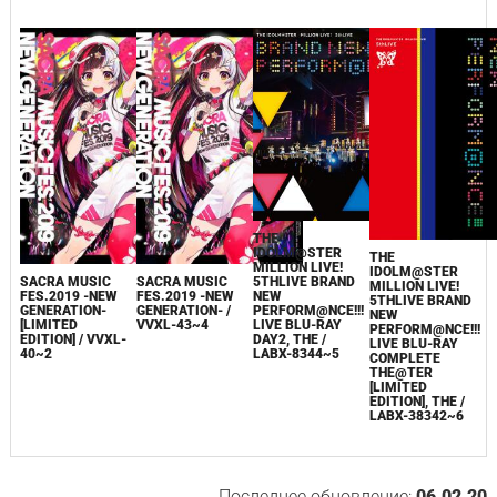
THE
IDOLM@STER
THE
MILLION LIVE!
IDOLM@STER
SACRA MUSIC
SACRA MUSIC
5THLIVE BRAND
MILLION LIVE!
FES.2019 -NEW
FES.2019 -NEW
NEW
5THLIVE BRAND
GENERATION-
GENERATION- /
PERFORM@NCE!!!
NEW
[LIMITED
VVXL-43~4
LIVE BLU-RAY
PERFORM@NCE!!!
EDITION] / VVXL-
DAY2, THE /
LIVE BLU-RAY
40~2
LABX-8344~5
COMPLETE
THE@TER
[LIMITED
EDITION], THE /
LABX-38342~6
Последнее обновление:
06.02.20