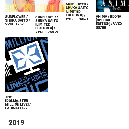
SUNFLOWER /
SHUKA SAITO
[LIMITED
EDITION B] /
ANIMA / REONA
SUNFLOWER /
SUNFLOWER /
VVCL-1760~1
[SPECIAL
SHUKA SAITO /
SHUKA SAITO
EDITION] / VVXX-
VVCL-1762
[LIMITED
00700
EDITION A] /
VVCL-1758~9
THE
IDOLM@STER
MILLION LIVE! /
LABX-8413~7
2019