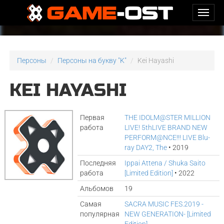
Персоны
Персоны на букву "K"
Kei Hayashi
KEI HAYASHI
Первая
THE IDOLM@STER MILLION
работа
LIVE! 5thLIVE BRAND NEW
PERFORM@NCE!!! LIVE Blu-
ray DAY2, The
• 2019
Последняя
Ippai Attena / Shuka Saito
работа
[Limited Edition]
• 2022
Альбомов
19
Самая
SACRA MUSIC FES.2019 -
популярная
NEW GENERATION- [Limited