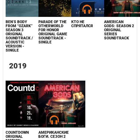
BEN’S BODY
PARADE OF THE
КТО НЕ
AMERICAN
FROM “OZARK”
OTHERWORLD
СПРЯТАЛСЯ
GODS: SEASON 2
SEASON 3
FOR HONOR
ORIGINAL
ORIGINAL
ORIGINAL GAME
SERIES
SOUNDTRACK /
SOUNDTRACK -
SOUNDTRACK
ACOUSTIC
SINGLE
VERSION -
SINGLE
2019
COUNTDOWN
АМЕРИКАНСКИЕ
ORIGINAL
БОГИ. СЕЗОН 2