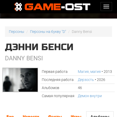
Персоны
Персоны на букву "D"
Danny Bensi
ДЭННИ БЕНСИ
DANNY BENSI
Первая работа
Магия, магия
• 2013
Последняя работа
Дерзость
• 2026
Альбомов
46
Самая популярная
Демон внутри
Био
Новости
Факты
Игры
Альбомы