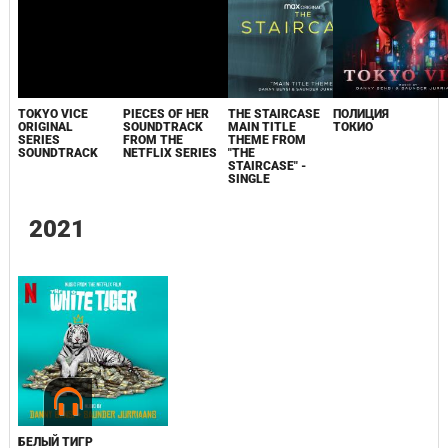
TOKYO VICE
PIECES OF HER
THE STAIRCASE
ПОЛИЦИЯ
ORIGINAL
SOUNDTRACK
MAIN TITLE
ТОКИО
SERIES
FROM THE
THEME FROM
SOUNDTRACK
NETFLIX SERIES
"THE
STAIRCASE" -
SINGLE
2021
БЕЛЫЙ ТИГР