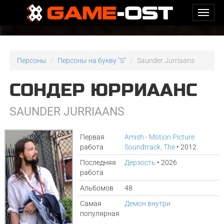
Персоны
Персоны на букву "S"
Saunder Jurriaans
СОНДЕР ЮРРИААНС
SAUNDER JURRIAANS
Первая
Amish - Motion Picture
работа
Soundtrack, The
• 2012
Последняя
Дерзость
• 2026
работа
Альбомов
48
Самая
Демон внутри
популярная