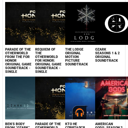
PARADE OF THE
REQUIEM OF
THE LODGE
OZARK
OTHERWORLD
THE
ORIGINAL
SEASONS 1 & 2
FROM THE FOR
OTHERWORLD
MOTION
ORIGINAL
HONOR
FOR HONOR:
PICTURE
SOUNDTRACK
ORIGINAL GAME
ORIGINAL GAME
SOUNDTRACK
SOUNDTRACK -
SOUNDTRACK -
SINGLE
SINGLE
BEN’S BODY
PARADE OF THE
КТО НЕ
AMERICAN
FROM “OZARK”
OTHERWORLD
СПРЯТАЛСЯ
GODS: SEASON 2