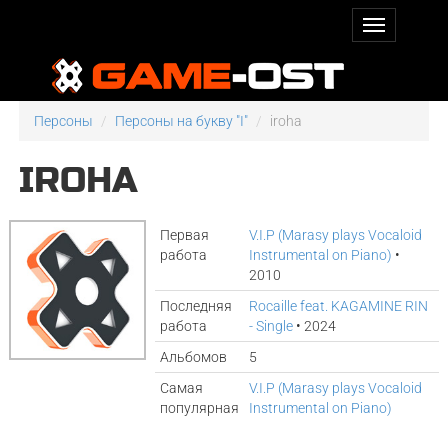
Персоны
Персоны на букву "I"
iroha
IROHA
Первая
V.I.P (Marasy plays Vocaloid
работа
Instrumental on Piano)
•
2010
Последняя
Rocaille feat. KAGAMINE RIN
работа
- Single
• 2024
Альбомов
5
Самая
V.I.P (Marasy plays Vocaloid
популярная
Instrumental on Piano)