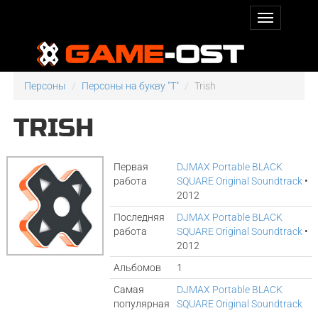
Персоны
Персоны на букву "T"
Trish
TRISH
Первая
DJMAX Portable BLACK
работа
SQUARE Original Soundtrack
•
2012
Последняя
DJMAX Portable BLACK
работа
SQUARE Original Soundtrack
•
2012
Альбомов
1
Самая
DJMAX Portable BLACK
популярная
SQUARE Original Soundtrack