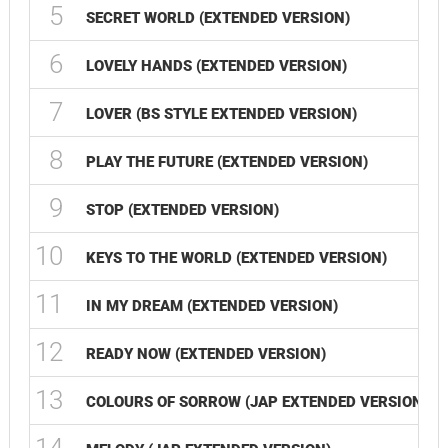
5
0
SECRET WORLD (EXTENDED VERSION)
6
0
LOVELY HANDS (EXTENDED VERSION)
7
0
LOVER (BS STYLE EXTENDED VERSION)
8
0
PLAY THE FUTURE (EXTENDED VERSION)
9
0
STOP (EXTENDED VERSION)
10
0
KEYS TO THE WORLD (EXTENDED VERSION)
11
0
IN MY DREAM (EXTENDED VERSION)
12
0
READY NOW (EXTENDED VERSION)
13
0
COLOURS OF SORROW (JAP EXTENDED VERSION)