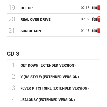
19
02:15
GET UP
20
02:02
REAL OVER DRIVE
21
01:45
SON OF SUN
CD 3
1
0
GET DOWN (EXTENDED VERSION)
2
0
Y (BS STYLE) (EXTENDED VERSION)
3
0
FEVER PITCH GIRL (EXTENDED VERSION)
4
0
JEALOUSY (EXTENDED VERSION)