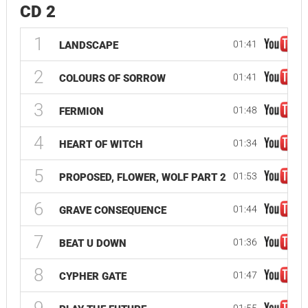
CD 2
1
01:41
LANDSCAPE
2
01:41
COLOURS OF SORROW
3
01:48
FERMION
4
01:34
HEART OF WITCH
5
01:53
PROPOSED, FLOWER, WOLF PART 2
6
01:44
GRAVE CONSEQUENCE
7
01:36
BEAT U DOWN
8
01:47
CYPHER GATE