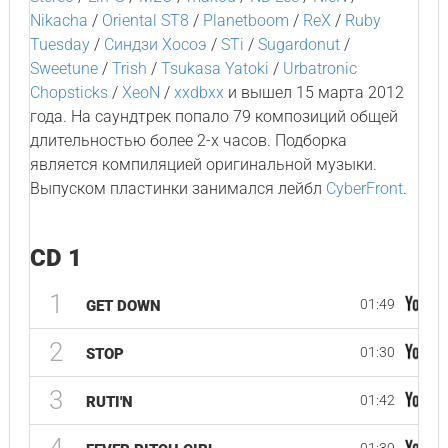
Nikacha
/
Oriental ST8
/
Planetboom
/
ReX
/
Ruby
Tuesday
/
Синдзи Хосоэ
/
STi
/
Sugardonut
/
Sweetune
/
Trish
/
Tsukasa Yatoki
/
Urbatronic
Chopsticks
/
XeoN
/
xxdbxx
и вышел 15 марта 2012
года. На саундтрек попало 79 композиций общей
длительностью более 2-х часов. Подборка
является компиляцией оригинальной музыки.
Выпуском пластинки занимался лейбл
CyberFront
.
CD 1
1
01:49
GET DOWN
2
01:30
STOP
3
01:42
RUTI'N