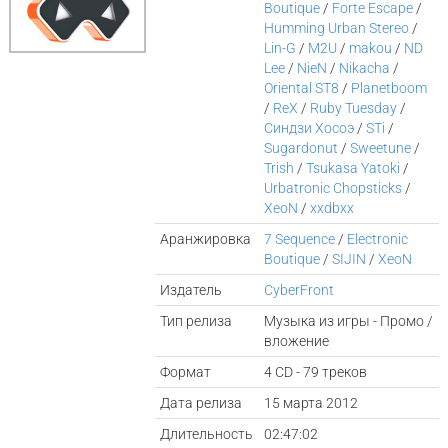
Boutique
/
Forte Escape
/
Humming Urban Stereo
/
Lin-G
/
M2U
/
makou
/
ND
Lee
/
NieN
/
Nikacha
/
Oriental ST8
/
Planetboom
/
ReX
/
Ruby Tuesday
/
Синдзи Хосоэ
/
STi
/
Sugardonut
/
Sweetune
/
Trish
/
Tsukasa Yatoki
/
Urbatronic Chopsticks
/
XeoN
/
xxdbxx
Аранжировка
7 Sequence
/
Electronic
Boutique
/
SIJIN
/
XeoN
Издатель
CyberFront
Тип релиза
Музыка из игры - Промо /
вложение
Формат
4 CD - 79 треков
Дата релиза
15 марта 2012
Длительность
02:47:02