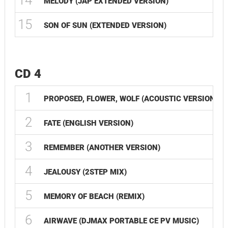
14
0
MELODY (JAP EXTENDED VERSION)
15
0
SON OF SUN (EXTENDED VERSION)
CD 4
1
PROPOSED, FLOWER, WOLF (ACOUSTIC VERSION)
2
FATE (ENGLISH VERSION)
3
REMEMBER (ANOTHER VERSION)
4
JEALOUSY (2STEP MIX)
5
MEMORY OF BEACH (REMIX)
6
AIRWAVE (DJMAX PORTABLE CE PV MUSIC)