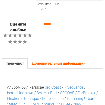
Музыкальные
стили
—
Оцените
альбом!
Трек-лист
Дополнительная информация
Альбом был написан
3rd Coast
/
7 Sequence
/
bermei.inazawa
/
Bexter
/
BJJ
/
CROOVE
/
EarBreaker
/
Electronic Boutique
/
Forte Escape
/
Humming Urban
Stereo
/
Lin-G
/
M2U
/
makou
/
ND Lee
/
NieN
/