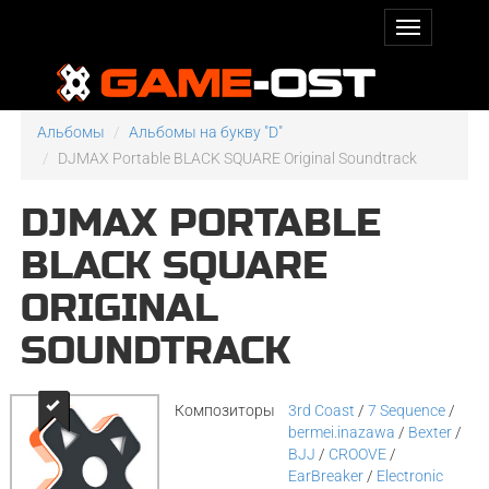
Альбомы
Альбомы на букву "D"
DJMAX Portable BLACK SQUARE Original Soundtrack
DJMAX PORTABLE
BLACK SQUARE
ORIGINAL
SOUNDTRACK
Композиторы
3rd Coast
/
7 Sequence
/
bermei.inazawa
/
Bexter
/
BJJ
/
CROOVE
/
EarBreaker
/
Electronic