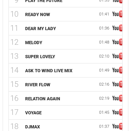
9
01:55
PLAY THE FUTURE
10
01:41
READY NOW
11
01:36
DEAR MY LADY
12
01:48
MELODY
13
02:10
SUPER LOVELY
14
01:49
ASK TO WIND LIVE MIX
15
02:16
RIVER FLOW
16
02:19
RELATION AGAIN
17
01:45
VOYAGE
18
01:37
DJMAX