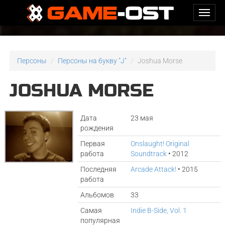
Персоны
Персоны на букву "J"
Joshua Morse
JOSHUA MORSE
Дата
23 мая
рождения
Первая
Onslaught! Original
работа
Soundtrack
• 2012
Последняя
Arcade Attack!
• 2015
работа
Альбомов
33
Самая
Indie B-Side, Vol. 1
популярная